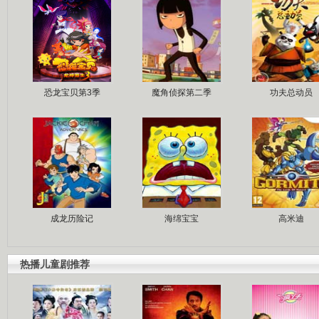
恐龙宝贝第3季
魔角侦探第二季
功夫总动员
成龙历险记
海绵宝宝
高米迪
热播儿童剧推荐