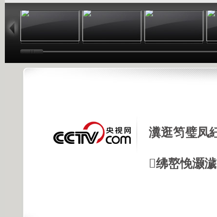
45:23
45:22
45:19
瀵逛笉璧凤
绋嶅悗灏