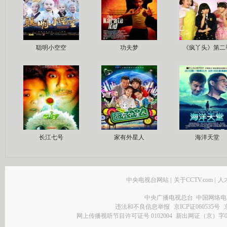
聪明小空空
功夫梦
《疯丫头》第二
长江七号
家有外星人
海洋天堂
中央电视台网站
|
关于CCTV.com
|
人
中央广播电视总台 中国网络电
违法和不良信息举报
京ICP证060535号
网上传播视听节目许可证号 0102004
新出网证（京）字0