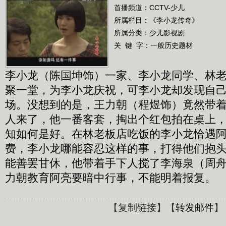
首播频道：
CCTV-少儿
所属栏目：
《李小龙传奇》
所属分类：少儿影视剧
关 键 字：
一般历史题材
李小龙（陈国坤饰）一家、李小龙同学、林
聚一堂，为李小龙庆祝，可李小龙却发现自
场。没想到的是，王力朝（程煜饰）竟然带
人来了，他一番客套，掏出个红包拍在桌上
知如何是好。在林老板店吃饭的李小龙恰遇
费，李小龙哪能容忍这样的事，打得他们抱
能善罢甘休，他带着手下人搅了李海泉（周
力朝教育阿亮要暗中行事，不能明着报复。
【
复制链接
】【
转发邮件
】