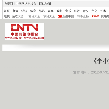
央视网
|
中国网络电视台
|
网站地图
首页
新闻
经济
体育
综艺
春晚
戏曲
音乐
科教
青少
文化
艺术
电视
频道大全
栏目大全
节目大全
直播中国
赛事直播
网络
《李小
发布时间：
2012-07-31