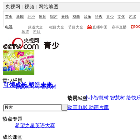
央视网
|
视频
|
网站地图
首页
新闻
经济
体育
综艺
春晚
戏曲
音乐
科教
青少
文化
艺术
电视
频道大全
栏目大全
节目大全
直播中国
赛事直播
频道
栏目
首页
青少栏目
引领成长 塑造未来
智慧树
小小智慧树
热词：
小小智慧树
智慧树
给快
动漫城堡
动画电影
动画片库
热点专题
希望之星英语大赛
成长课堂