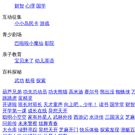
财智
心理
国学
互动征集
小小岛民卡
游戏
青少剧场
巴啦啦小魔仙
影院
亲子教育
宝贝来了
幼儿英语
百科探秘
武功
航母
探索
葫芦兄弟
功夫总动员
功夫熊猫
高米迪
赛尔号
熊出没
蜘蛛侠
跳跳虎
蓝精灵
开讲啦
班长对班长
天才童声
向上吧，少年！
读书
国学堂
财智
开学第一课
成长在线
异想天开
聪明小空空
家有外星人
武林外传
西游记
水浒传
三国演义
芝麻
问前传
未来警察
炫舞青春
大仓库
绿野寻踪
异想天开
芝麻开门
快乐体验
探索发现
潜艇百