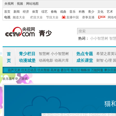
央视网
|
视频
|
网站地图
首页
新闻
经济
体育
综艺
春晚
戏曲
音乐
科教
青少
文化
艺术
电视
频道大全
栏目大全
节目大全
直播中国
赛事直播
网络
热词：
小小智慧树
智
青少栏目
热点专题
首
智慧树
小小智慧树
希望之星英
动漫城堡
成长课堂
页
动画电影
动画片库
财智
心理
葫芦兄弟
功夫总动员
功夫熊猫
高米迪
赛尔号
熊出没
蜘蛛侠
万能阿曼
摩尔庄
欢乐嘉年华
>
游戏
猫