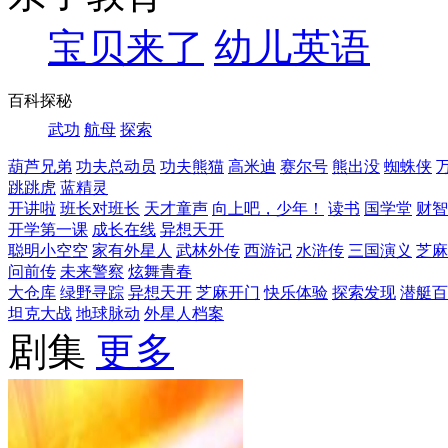
宝贝来了
幼儿英语
百科探秘
武功
航母
探索
葫芦兄弟
功夫总动员
功夫熊猫
高米迪
赛尔号
熊出没
蜘蛛侠
跳跳虎
蓝精灵
开讲啦
班长对班长
天才童声
向上吧，少年！
读书
国学堂
财智
开学第一课
成长在线
异想天开
聪明小空空
家有外星人
武林外传
西游记
水浒传
三国演义
芝麻
问前传
未来警察
炫舞青春
大仓库
绿野寻踪
异想天开
芝麻开门
快乐体验
探索发现
潜艇百
坦克大战
地球脉动
外星人档案
剧集
更多