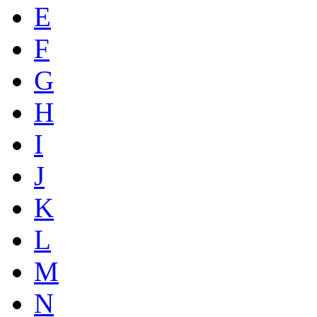
E
F
G
H
I
J
K
L
M
N