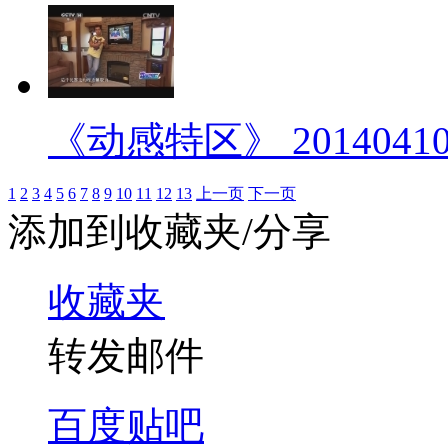
《动感特区》 2014041
1
2
3
4
5
6
7
8
9
10
11
12
13
上一页
下一页
添加到收藏夹/分享
收藏夹
转发邮件
百度贴吧