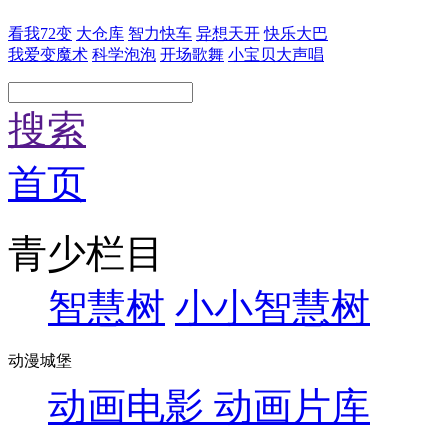
看我72变
大仓库
智力快车
异想天开
快乐大巴
我爱变魔术
科学泡泡
开场歌舞
小宝贝大声唱
搜索
首页
青少栏目
智慧树
小小智慧树
动漫城堡
动画电影
动画片库