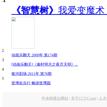
《智慧树》
我爱变魔术
2
动画乐翻天 2009年 第174期
3
[动画乐翻天]《秦时明月之夜尽天明》...
4
银河剧场 2011年 第76期
5
世博欢乐行 畅游世博园
中央电视台网站
|
关于CCTV.com
|
人才