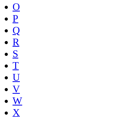
O
P
Q
R
S
T
U
V
W
X