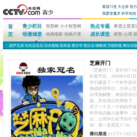
看我72变
大仓库
智力
我爱变魔术
科学泡泡
青少栏目
热点专题
首
智慧树
小小智慧树
希望之星英
动漫城堡
成长课堂
页
动画电影
动画片库
财智
心理
葫芦兄弟
功夫总动员
功夫熊猫
高米迪
赛尔号
熊出没
蜘蛛侠
万能阿曼
摩尔庄
芝麻开门
《芝麻开门》是针对7-1
科普节目。2008年6月
学们建造了一个科学游乐
挑战的同学们，主持人芝
出浑身解数，来回答你们
题，并在我们的帮助下，
开了一个又一个的科学谜
科学知识融入故事中，以
出，让同学们在节目中“
间：周一至周五17:30。
播出频道：
CCTV-14少儿