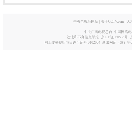
中央电视台网站
|
关于CCTV.com
|
人
中央广播电视总台 中国网络电
违法和不良信息举报
京ICP证060535号
网上传播视听节目许可证号 0102004
新出网证（京）字0