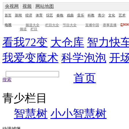
央视网
|
视频
|
网站地图
首页
新闻
经济
体育
综艺
春晚
戏曲
音乐
科教
青少
文化
艺术
电视
频道大全
栏目大全
节目大全
直播中国
赛事直播
频道
栏目
看我72变
大仓库
智力快
我爱变魔术
科学泡泡
开
首页
搜索
青少栏目
智慧树
小小智慧树
动漫城堡