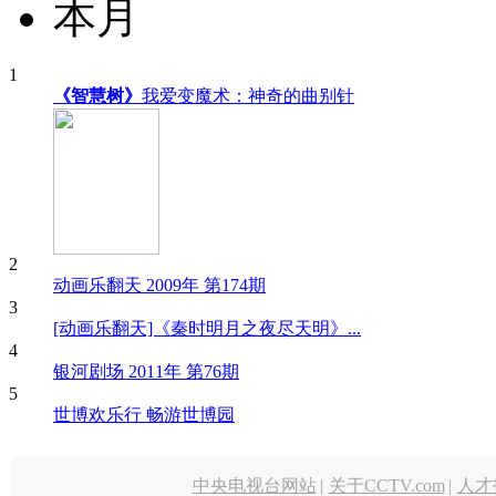
本月
1
《智慧树》
我爱变魔术：神奇的曲别针
2
动画乐翻天 2009年 第174期
3
[动画乐翻天]《秦时明月之夜尽天明》...
4
银河剧场 2011年 第76期
5
世博欢乐行 畅游世博园
中央电视台网站
|
关于CCTV.com
|
人才