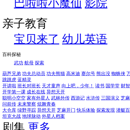
巴啦啦小魔仙
影院
亲子教育
宝贝来了
幼儿英语
百科探秘
武功
航母
探索
葫芦兄弟
功夫总动员
功夫熊猫
高米迪
赛尔号
熊出没
蜘蛛侠
跳跳虎
蓝精灵
开讲啦
班长对班长
天才童声
向上吧，少年！
读书
国学堂
财智
开学第一课
成长在线
异想天开
聪明小空空
家有外星人
武林外传
西游记
水浒传
三国演义
芝麻
问前传
未来警察
炫舞青春
大仓库
绿野寻踪
异想天开
芝麻开门
快乐体验
探索发现
潜艇百
坦克大战
地球脉动
外星人档案
剧集
更多