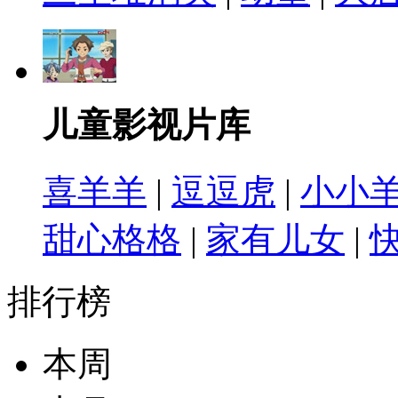
儿童影视片库
喜羊羊
|
逗逗虎
|
小小
甜心格格
|
家有儿女
|
排行榜
本周