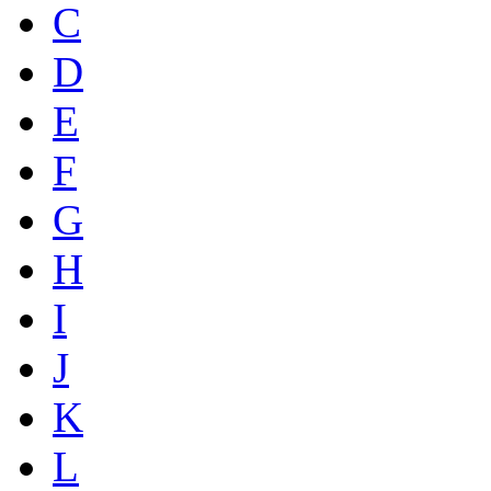
C
D
E
F
G
H
I
J
K
L