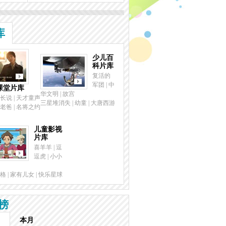
库
少儿百
科片库
复活的
军团
|
中
课堂片库
华文明
|
故宫
长说
|
天才童声
三星堆消失
|
幼童
|
大唐西游
老爸
|
名将之约
儿童影视
片库
喜羊羊
|
逗
逗虎
|
小小
格
|
家有儿女
|
快乐星球
榜
本月