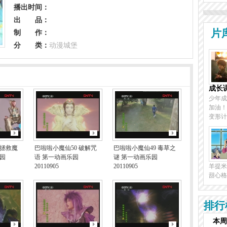
播出时间：
出 品：
片
制 作：
分 类：
动漫城堡
成长
少年成
加油！
变形计
 拯救魔
巴啦啦小魔仙50 破解咒
巴啦啦小魔仙49 毒草之
园
语 第一动画乐园
谜 第一动画乐园
20110905
20110905
羊提米
甜心格
排行
本周