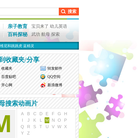
搜索
亲子教育
宝贝来了
幼儿英语
百科探秘
武功
航母
探索
维尼和跳跳虎
蓝精灵
到收藏夹/分享
收藏夹
转发邮件
百度贴吧
QQ空间
开心网
新浪微博
母搜索动画片
M
A
B
C
D
E
F
G
H
I
J
K
L
M
N
O
P
Q
R
S
T
U
V
W
X
Y
Z