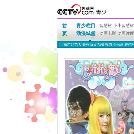
青少栏目
首
智慧树
小小智慧树
动漫城堡
页
动画电影
动画片库
葫芦兄弟
功夫总动员
功夫熊猫
高米迪
赛尔