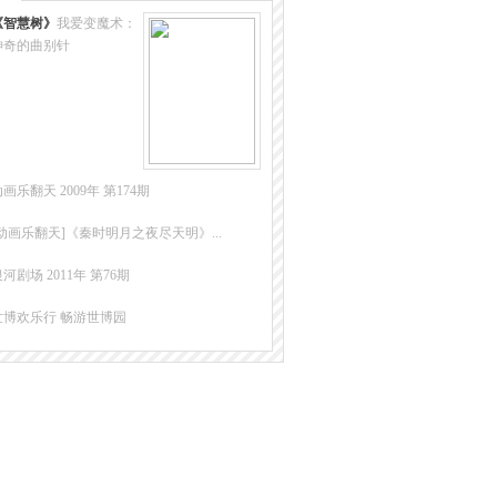
《智慧树》
我爱变魔术：
神奇的曲别针
画乐翻天 2009年 第174期
[动画乐翻天]《秦时明月之夜尽天明》...
河剧场 2011年 第76期
世博欢乐行 畅游世博园