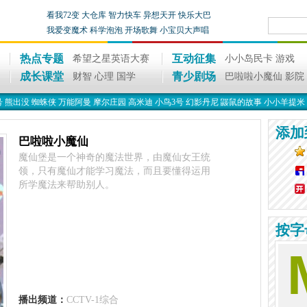
看我72变
大仓库
智力快车
异想天开
快乐大巴
我爱变魔术
科学泡泡
开场歌舞
小宝贝大声唱
热点专题
互动征集
希望之星英语大赛
小小岛民卡
游戏
成长课堂
青少剧场
财智
心理
国学
巴啦啦小魔仙
影院
号
熊出没
蜘蛛侠
万能阿曼
摩尔庄园
高米迪
小鸟3号
幻影丹尼
鼹鼠的故事
小小羊提米
添加
巴啦啦小魔仙
魔仙堡是一个神奇的魔法世界，由魔仙女王统
领，只有魔仙才能学习魔法，而且要懂得运用
所学魔法来帮助别人。
按字
播出频道：
CCTV-1综合