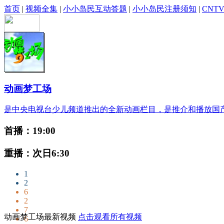
首页
|
视频全集
|
小小岛民互动答题
|
小小岛民注册须知
|
CNT
动画梦工场
是中央电视台少儿频道推出的全新动画栏目，是推介和播放国
首播：19:00
重播：次日6:30
1
2
6
2
7
动画梦工场最新视频
点击观看所有视频
6