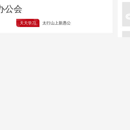
办公会
天天学习
太行山上新愚公
平台钻级≠官方星级 警惕酒店评级标识陷阱
效
科技火眼揪出隐患！入侵物种长喙婆罗门参被剿灭
“海上生明月”写给谁？张九龄故妻墓志首展解谜题
每周质量报告｜别让太阳
解锁宝藏中国的夏日限定
镜变“伤眼镜”
体验