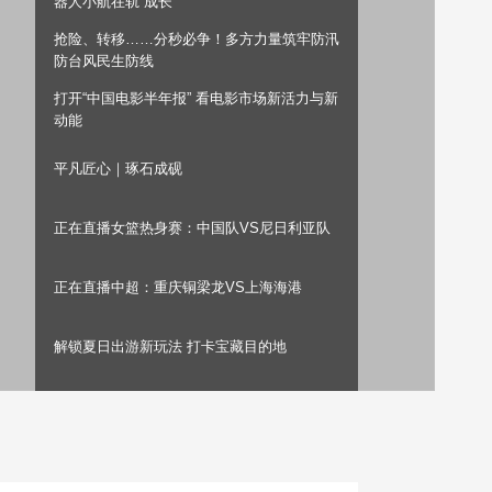
器人小航在轨“成长”
艺术
汽车
数智
5G
产业+
抢险、转移……分秒必争！多方力量筑牢防汛
防台风民生防线
时尚
天气
才艺
网展
央央好物
打开“中国电影半年报” 看电影市场新活力与新
动能
平凡匠心｜琢石成砚
正在直播女篮热身赛：中国队VS尼日利亚队
正在直播中超：重庆铜梁龙VS上海海港
解锁夏日出游新玩法 打卡宝藏目的地