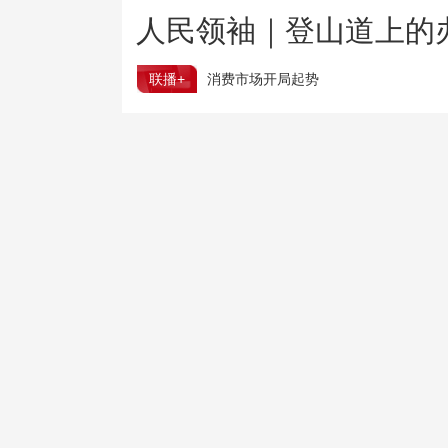
人民领袖｜登山道上的
联播+
消费市场开局起势
我国加快推进算力网建设
树立和践行正确政绩观
推动在检察履职中落地见
7月份居民消费价格指数保持温和上涨 有力保障民生
全国残疾人健身周活动启动 共同书写健康生活答卷
全国蔬菜供应充足 高温天如何科学吃菜？“指南”来了
台风“白海豚”在浙江乐清二次登陆
台风红色预警：预计杭州湾等地阵风可达13至14级