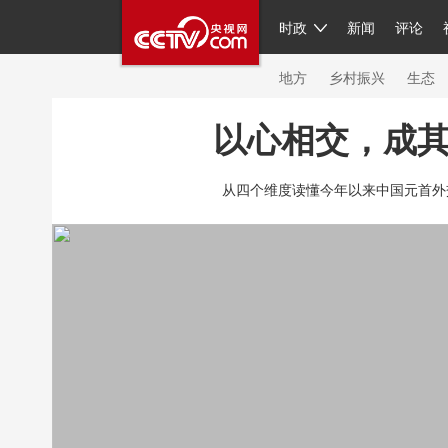
时政
新闻
评论
人民领袖习近平
直播
繁体
片库
海外频道
栏目大全
联播+
iPand
地方
乡村振兴
生态
以心相交，成
总台春晚
网络春晚
共产党员网
秧纪
从四个维度读懂今年以来中国元首外交
新闻
国内
国际
评论
经济
军事
人民领袖习近平
联播+
热解读
天天学
视频
小央视频
小央直播
直播中国
现场
前线
比划
快看
蓝海中国
体育
直播
竞猜
2026年世界杯
20
VIP会员
CCTV奥林匹克频道
生活体育大