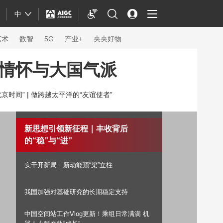
中
艺术
数智
5G
产业+
央央好物
情怀与大国气派
京时间” |
做跨越太平洋的“友谊使者”
新思想引领新征程｜丰收背后
的“稳”与“进”
实干开新局｜新动能顶“梁”立柱
我国加强对基础研究的长期稳定支持
体育
中国空间站工作Vlog更新！乘组日常满满 机