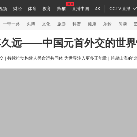
视频
财经
体育
教育
熊猫
直播中国
4K
CCTV.直播
a
中国领导人
节目单
English
听音
Монгол
央视快评
微视频
习式妙语
主持人
下载央视影音
热解读
天天学习
一带一路
央博
文化
旅游
科普
健康
乐龄
阅读
其久远——中国元首外交的世界
录
纪录片网
国家大剧院
大型活动
 |
持续推动构建人类命运共同体 为世界注入更多正能量 |
跨越山海的“北
科技
法治
文娱
人物
公益
图片
习
习式妙语
央视快评
央视网评
光华锐评
锋面
熊猫频道
VR/AR
4K专区
全景新闻
新兵请入列
人生第一次
人生第二次
26年冬奥会
CBA
NBA
中超
国足
国际足球
网球
综合
会
体育江湖
文化体育
冰雪道路
足球道路