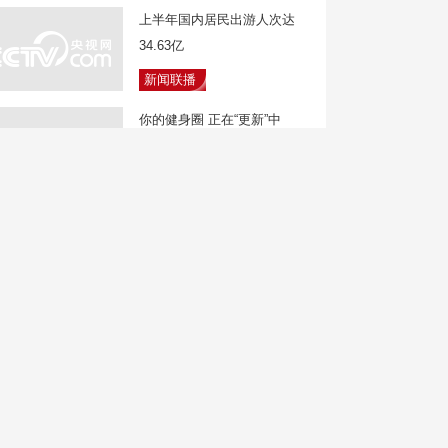
上半年国内居民出游人次达
34.63亿
新闻联播
你的健身圈 正在“更新”中
焦点访谈
广东深圳：APEC经济体外国
人来华热度持续攀升
新闻直播间
广西海事局开展平陆运河首次
全航段巡航
天下财经
起底“花钱买好评”黑灰产