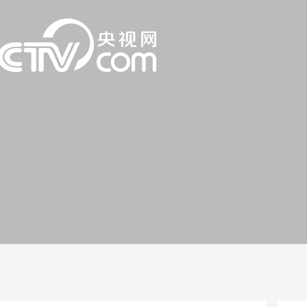
一路
央博
非遗
文化
旅游
科普
健康
乐龄
阅读
话
云起
超级工厂
智敬中国
全民健康
颜选攻略
海洋
片库
热播榜
总台企业白名单