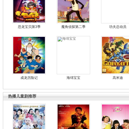
恐龙宝贝第3季
魔角侦探第二季
功夫总动员
成龙历险记
海绵宝宝
高米迪
热播儿童剧推荐