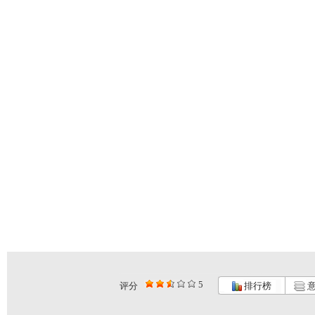
5
评分
排行榜
意
希望英语“...
《希望英语...
GOGOG...