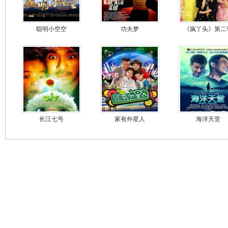
聪明小空空
功夫梦
《疯丫头》第二
长江七号
家有外星人
海洋天堂