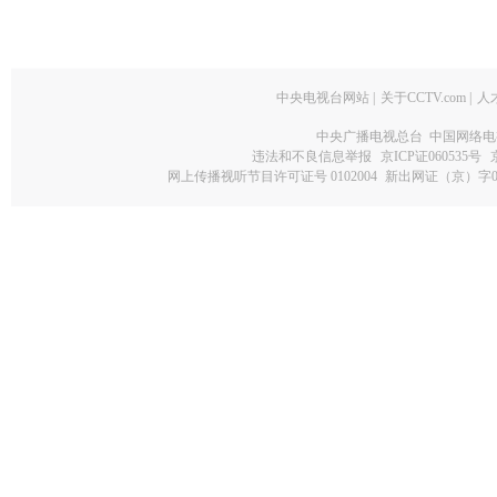
中央电视台网站
|
关于CCTV.com
|
人
中央广播电视总台 中国网络电
违法和不良信息举报
京ICP证060535号
网上传播视听节目许可证号 0102004
新出网证（京）字0