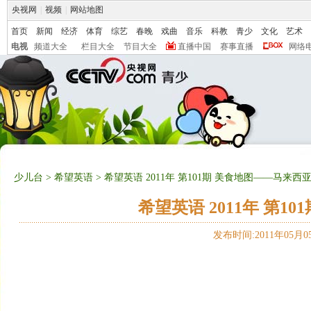
央视网
|
视频
|
网站地图
首页
新闻
经济
体育
综艺
春晚
戏曲
音乐
科教
青少
文化
艺术
电视
频道大全
栏目大全
节目大全
直播中国
赛事直播
网络
少儿台
>
希望英语
> 希望英语 2011年 第101期 美食地图——马来西
希望英语 2011年 第
发布时间:2011年05月05日