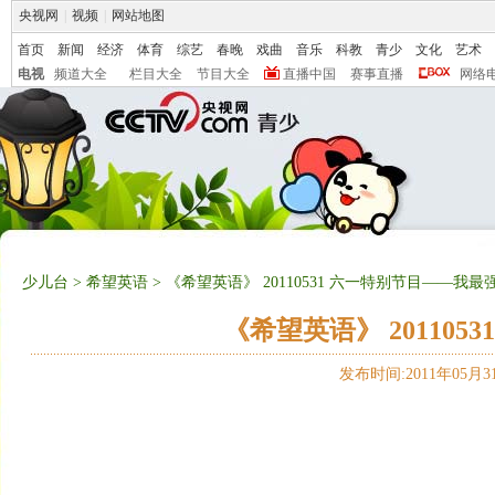
央视网
|
视频
|
网站地图
首页
新闻
经济
体育
综艺
春晚
戏曲
音乐
科教
青少
文化
艺术
电视
频道大全
栏目大全
节目大全
直播中国
赛事直播
网络
少儿台
>
希望英语
> 《希望英语》 20110531 六一特别节目——我最
《希望英语》 20110
发布时间:2011年05月31日