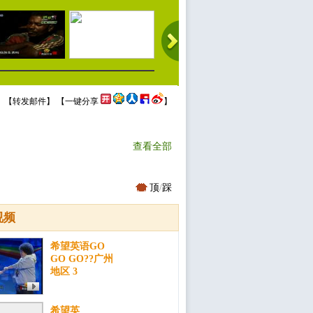
 【
转发邮件
】 【
一键分享
】
查看全部
顶
/
踩
视频
希望英语GO
GO GO??广州
地区 3
希望英