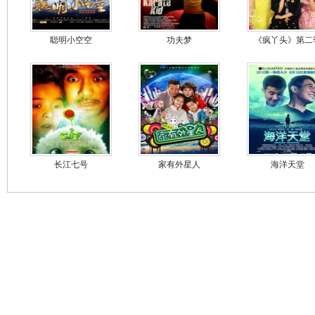
聪明小空空
功夫梦
《疯丫头》第二
长江七号
家有外星人
海洋天堂