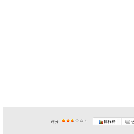
5
评分
排行榜
意
希望英语“...
《希望英语...
GOGOG...