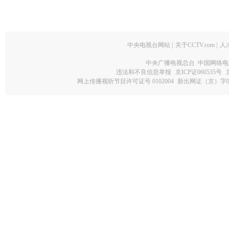
中央电视台网站
|
关于CCTV.com
|
人
中央广播电视总台 中国网络电
违法和不良信息举报
京ICP证060535号
网上传播视听节目许可证号 0102004
新出网证（京）字0