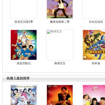
恐龙宝贝第3季
魔角侦探第二季
功夫总动员
成龙历险记
海绵宝宝
高米迪
热播儿童剧推荐