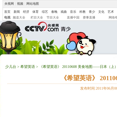
央视网
|
视频
|
网站地图
首页
新闻
经济
体育
综艺
春晚
戏曲
音乐
科教
青少
文化
艺术
电视
频道大全
栏目大全
节目大全
直播中国
赛事直播
网络
少儿台
>
希望英语
> 《希望英语》 20110608 美食地图——日本（上
《希望英语》 2011
发布时间:2011年06月08日