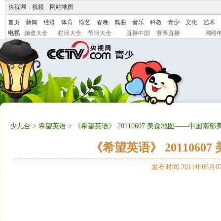
央视网
|
视频
|
网站地图
首页
新闻
经济
体育
综艺
春晚
戏曲
音乐
科教
青少
文化
艺术
电视
频道大全
栏目大全
节目大全
直播中国
赛事直播
网络
少儿台
>
希望英语
> 《希望英语》 20110607 美食地图——中国南
《希望英语》 201106
发布时间:2011年06月07日