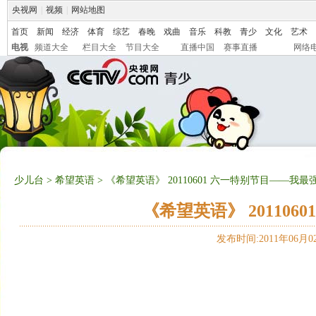
央视网
|
视频
|
网站地图
首页
新闻
经济
体育
综艺
春晚
戏曲
音乐
科教
青少
文化
艺术
电视
频道大全
栏目大全
节目大全
直播中国
赛事直播
网络
少儿台
>
希望英语
> 《希望英语》 20110601 六一特别节目——我最
《希望英语》 20110
发布时间:2011年06月02日