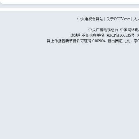
中央电视台网站
|
关于CCTV.com
|
人
中央广播电视总台 中国网络电
违法和不良信息举报
京ICP证060535号
网上传播视听节目许可证号 0102004
新出网证（京）字0