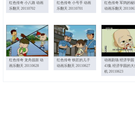
红色传奇 小八路 动画
红色传奇 小号手 动画
红色传奇 军鸽的秘
乐翻天 20110702
乐翻天 20110701
动画乐翻天 201106
红色传奇 龙舟战鼓 动
红色传奇 铁匠的儿子
动画剧场 经济学园
画乐翻天 20110628
动画乐翻天 20110627
43集 经济学园的大
机 20110623