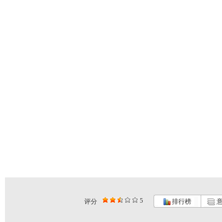
5
评分
排行榜
意
希望英语“...
《希望英语...
GOGOG...