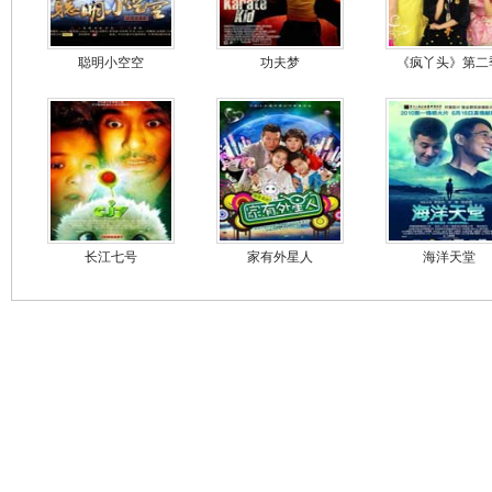
聪明小空空
功夫梦
《疯丫头》第二
长江七号
家有外星人
海洋天堂