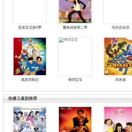
恐龙宝贝第3季
魔角侦探第二季
功夫总动员
成龙历险记
海绵宝宝
高米迪
热播儿童剧推荐