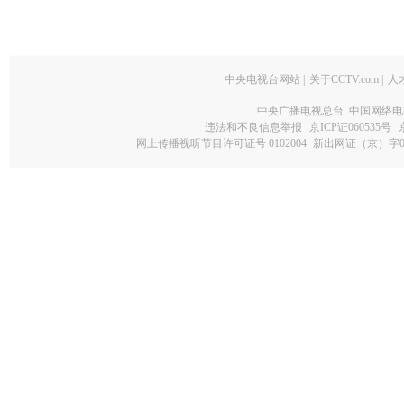
中央电视台网站
|
关于CCTV.com
|
人
中央广播电视总台 中国网络电
违法和不良信息举报
京ICP证060535号
网上传播视听节目许可证号 0102004
新出网证（京）字0