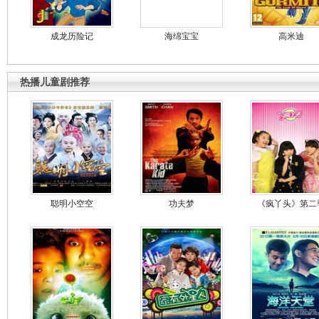
成龙历险记
海绵宝宝
高米迪
热播儿童剧推荐
聪明小空空
功夫梦
《疯丫头》第二