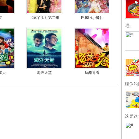
梦
《疯丫头》第二季
巴啦啦小魔仙
吧。
星人
海洋天堂
玩酷青春
现你的
这是这