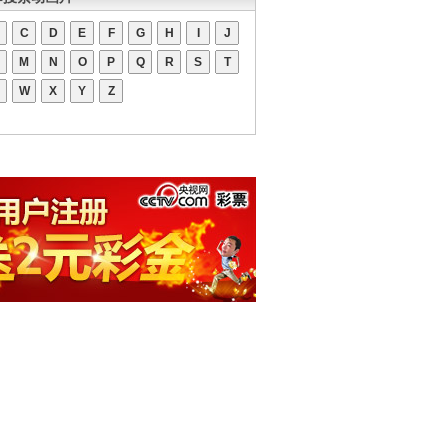
C
D
E
F
G
H
I
J
M
N
O
P
Q
R
S
T
W
X
Y
Z