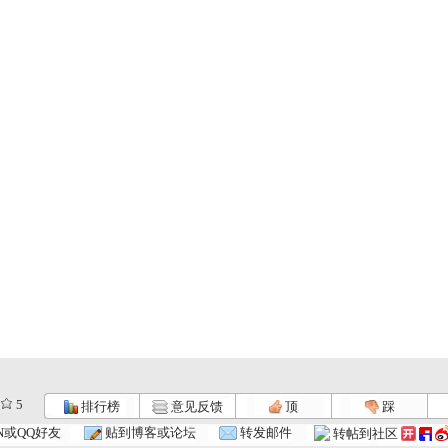
5
排行榜
意见反馈
顶
踩
.
动画梦工场...
动画梦工场...
动画梦工场...
N或QQ好友
贴到博客或论坛
转发邮件
转帖到社区