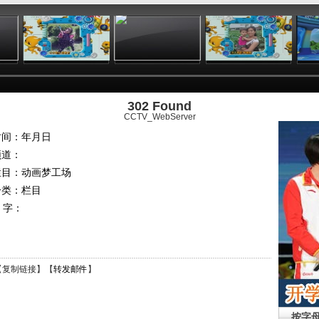
:50
02:48
02:10
02:38
302 Found
CCTV_WebServer
时间：年月日
频道：
栏目：
动画梦工场
分类：栏目
 字：
【
复制链接
】【
转发邮件
】
按字