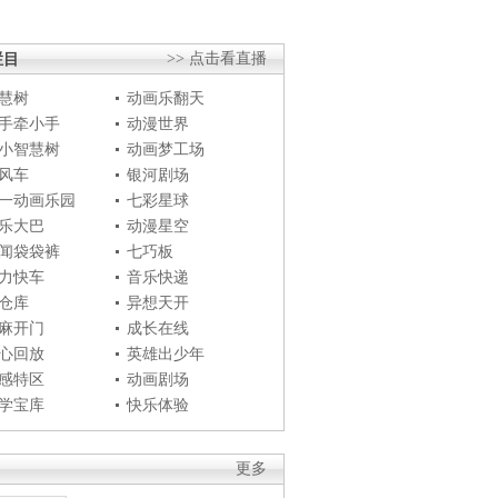
栏目
>> 点击看直播
慧树
动画乐翻天
手牵小手
动漫世界
小智慧树
动画梦工场
风车
银河剧场
一动画乐园
七彩星球
乐大巴
动漫星空
闻袋袋裤
七巧板
力快车
音乐快递
仓库
异想天开
麻开门
成长在线
心回放
英雄出少年
感特区
动画剧场
学宝库
快乐体验
更多