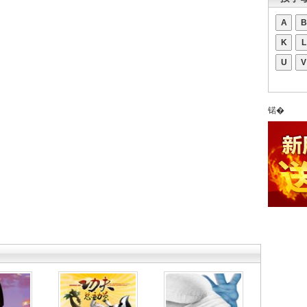
A
B
K
L
U
V
锘�