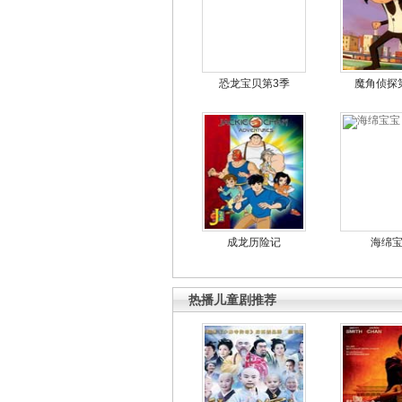
恐龙宝贝第3季
魔角侦探
成龙历险记
海绵
热播儿童剧推荐