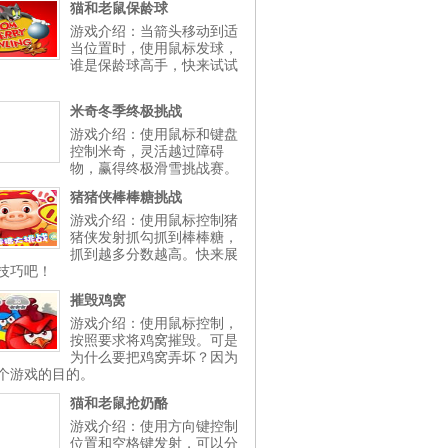
猫和老鼠保龄球
游戏介绍：当箭头移动到适
当位置时，使用鼠标发球，
谁是保龄球高手，快来试试
米奇冬季终极挑战
游戏介绍：使用鼠标和键盘
控制米奇，灵活越过障碍
物，赢得终极滑雪挑战赛。
猪猪侠棒棒糖挑战
游戏介绍：使用鼠标控制猪
猪侠发射抓勾抓到棒棒糖，
抓到越多分数越高。快来展
技巧吧！
摧毁鸡窝
游戏介绍：使用鼠标控制，
按照要求将鸡窝摧毁。可是
为什么要把鸡窝弄坏？因为
个游戏的目的。
猫和老鼠抢奶酪
游戏介绍：使用方向键控制
位置和空格键发射，可以分