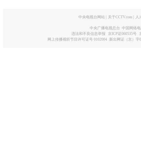
中央电视台网站
|
关于CCTV.com
|
人
中央广播电视总台 中国网络电
违法和不良信息举报
京ICP证060535号
网上传播视听节目许可证号 0102004
新出网证（京）字0