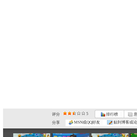
5
评分
排行榜
意
动画梦工场...
动画梦工场...
动画梦工场...
MSN或QQ好友
贴到博客或
分享
02:44
02:50
02:48