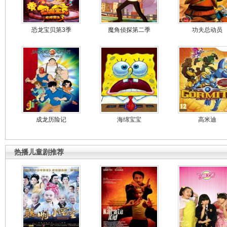
恐龙宝贝第3季
魔角侦探第二季
功夫总动员
成龙历险记
海绵宝宝
高米迪
热播儿童剧推荐