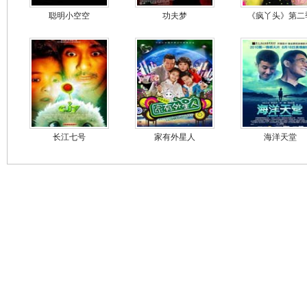
聪明小空空
功夫梦
《疯丫头》第二
长江七号
家有外星人
海洋天堂