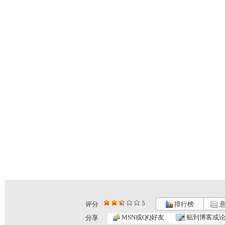
5
评分
排行榜
意
动画梦工场...
动画梦工场...
动画梦工场...
MSN或QQ好友
贴到博客或
分享