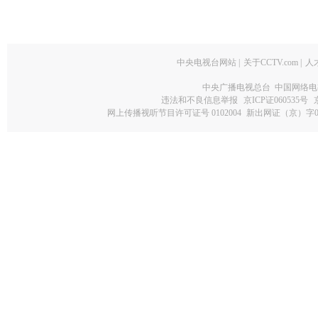
中央电视台网站
|
关于CCTV.com
|
人
中央广播电视总台 中国网络电
违法和不良信息举报
京ICP证060535号
网上传播视听节目许可证号 0102004
新出网证（京）字0