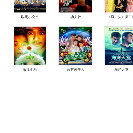
聪明小空空
功夫梦
《疯丫头》第二
长江七号
家有外星人
海洋天堂