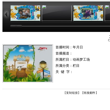
02:44
02:50
02:48
C
首播时间：年月日
首播频道：
所属栏目：
动画梦工场
所属分类：栏目
关 键 字：
【
复制链接
】【
转发邮件
】