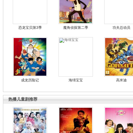
恐龙宝贝第3季
魔角侦探第二季
功夫总动员
成龙历险记
海绵宝宝
高米迪
热播儿童剧推荐