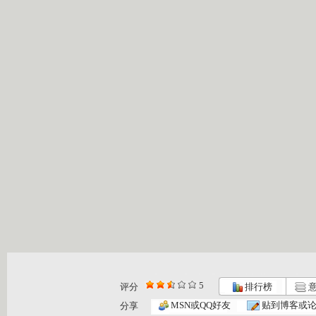
5
评分
排行榜
意
动画梦工场...
动画梦工场...
动画梦工场...
MSN或QQ好友
贴到博客或
分享