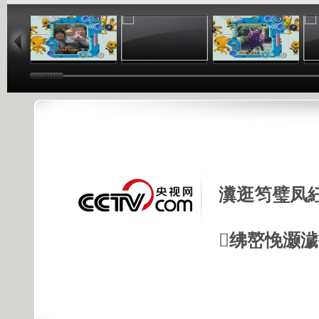
02:44
02:50
02:48
瀵逛笉璧凤
绋嶅悗灏