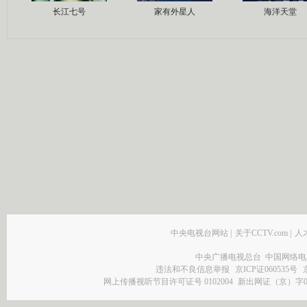
长江七号
家有外星人
海洋天堂
中央电视台网站
|
关于CCTV.com
|
人
中央广播电视总台 中国网络电
违法和不良信息举报
京ICP证060535号
网上传播视听节目许可证号 0102004
新出网证（京）字0