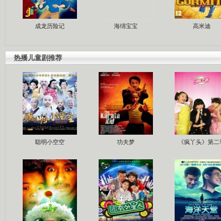
成龙历险记
海绵宝宝
高米迪
热播儿童剧推荐
聪明小空空
功夫梦
《疯丫头》第二