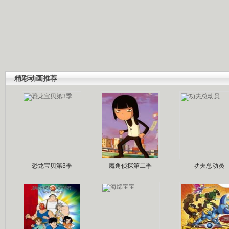
精彩动画推荐
恐龙宝贝第3季
魔角侦探第二季
功夫总动员