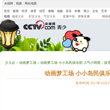
央视网
|
视频
|
网站地图
首页
新闻
经济
体育
综艺
春晚
戏曲
音乐
科教
青少
文化
艺术
电视
频道大全
栏目大全
节目大全
直播中国
赛事直播
网络
少儿台
>
动画梦工场
> 动画梦工场 小小岛民俱乐部 人气小明星：徐竟晗 
动画梦工场 小小岛民俱乐部
发布时间:2011年10月31日