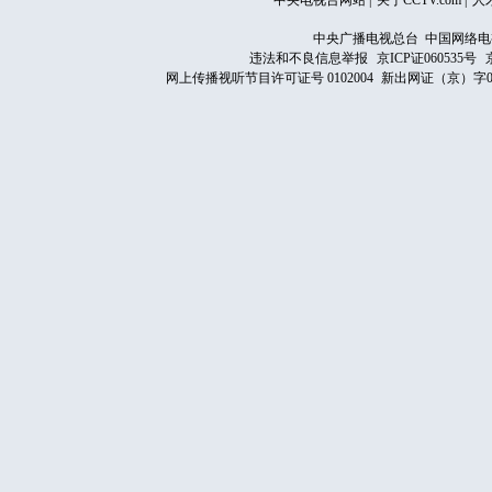
中央电视台网站
|
关于CCTV.com
|
人
中央广播电视总台 中国网络电
违法和不良信息举报
京ICP证060535号
网上传播视听节目许可证号 0102004
新出网证（京）字0