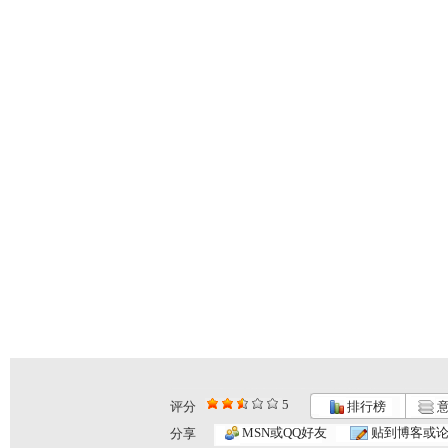
5
评分
排行榜
意
动画梦工场...
动画梦工场...
动画梦工场...
MSN或QQ好友
贴到博客或
分享