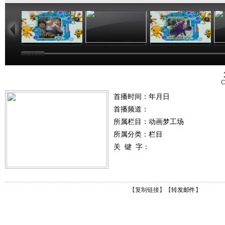
02:44
02:50
02:48
C
首播时间：年月日
首播频道：
所属栏目：
动画梦工场
所属分类：栏目
关 键 字：
【
复制链接
】【
转发邮件
】