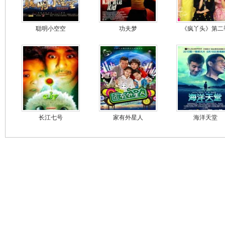
聪明小空空
功夫梦
《疯丫头》第二
长江七号
家有外星人
海洋天堂