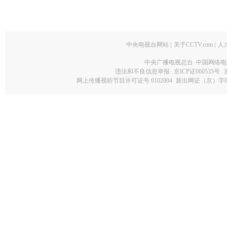
中央电视台网站
|
关于CCTV.com
|
人
中央广播电视总台 中国网络电
违法和不良信息举报
京ICP证060535号
网上传播视听节目许可证号 0102004
新出网证（京）字0