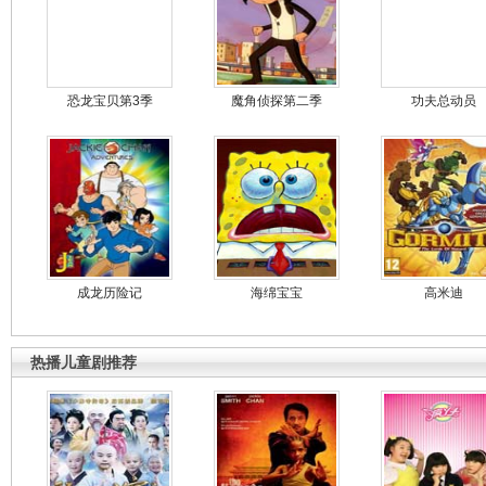
恐龙宝贝第3季
魔角侦探第二季
功夫总动员
成龙历险记
海绵宝宝
高米迪
热播儿童剧推荐