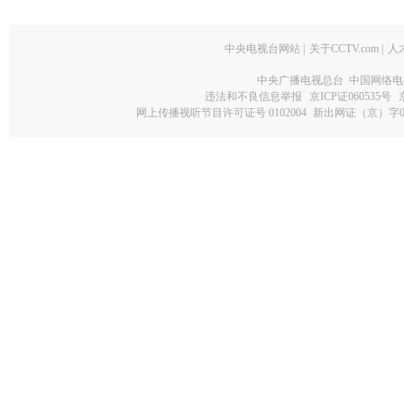
中央电视台网站
|
关于CCTV.com
|
人
中央广播电视总台 中国网络电
违法和不良信息举报
京ICP证060535号
网上传播视听节目许可证号 0102004
新出网证（京）字0