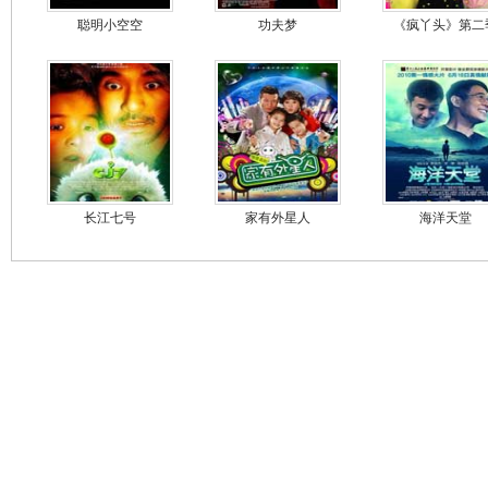
聪明小空空
功夫梦
《疯丫头》第二
长江七号
家有外星人
海洋天堂