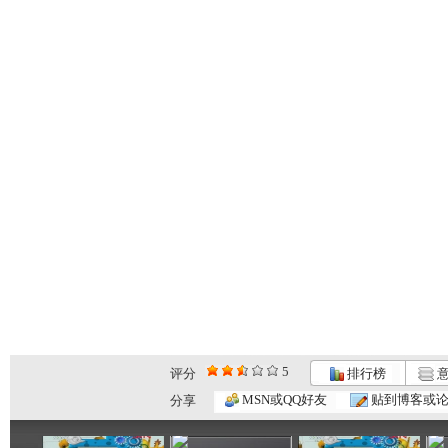
5
评分
排行榜
意
动画梦工场...
动画梦工场...
动画梦工场...
MSN或QQ好友
贴到博客或
分享
02:44
02:50
02:48