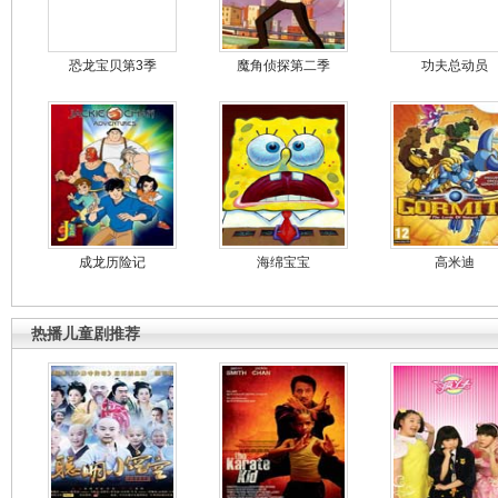
恐龙宝贝第3季
魔角侦探第二季
功夫总动员
成龙历险记
海绵宝宝
高米迪
热播儿童剧推荐