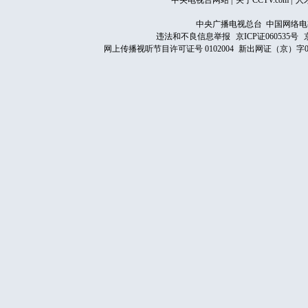
中央电视台网站
|
关于CCTV.com
|
人
中央广播电视总台 中国网络电
违法和不良信息举报
京ICP证060535号
网上传播视听节目许可证号 0102004
新出网证（京）字0