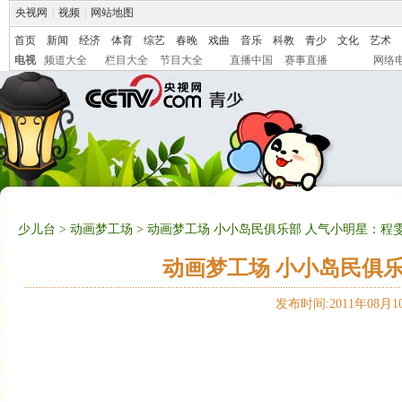
央视网
|
视频
|
网站地图
首页
新闻
经济
体育
综艺
春晚
戏曲
音乐
科教
青少
文化
艺术
电视
频道大全
栏目大全
节目大全
直播中国
赛事直播
网络
少儿台
>
动画梦工场
> 动画梦工场 小小岛民俱乐部 人气小明星：程雯芳 
动画梦工场 小小岛民俱乐部
发布时间:2011年08月10日