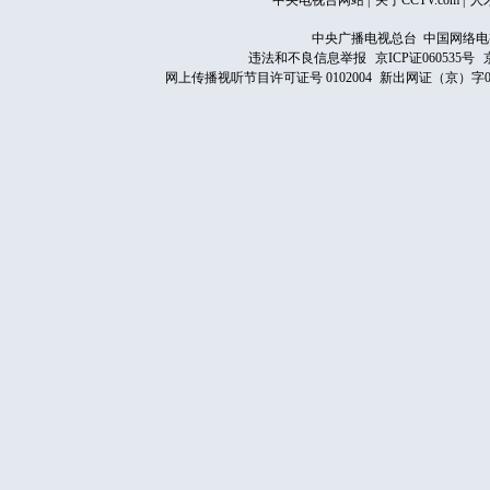
中央电视台网站
|
关于CCTV.com
|
人
中央广播电视总台 中国网络电
违法和不良信息举报
京ICP证060535号
网上传播视听节目许可证号 0102004
新出网证（京）字0