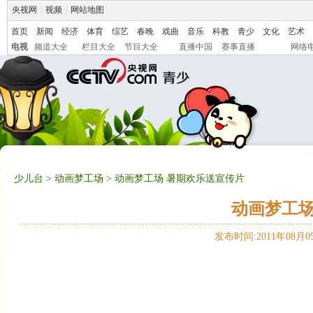
央视网
|
视频
|
网站地图
首页
新闻
经济
体育
综艺
春晚
戏曲
音乐
科教
青少
文化
艺术
电视
频道大全
栏目大全
节目大全
直播中国
赛事直播
网络
少儿台
>
动画梦工场
> 动画梦工场 暑期欢乐送宣传片
动画梦工场
发布时间:2011年08月05日