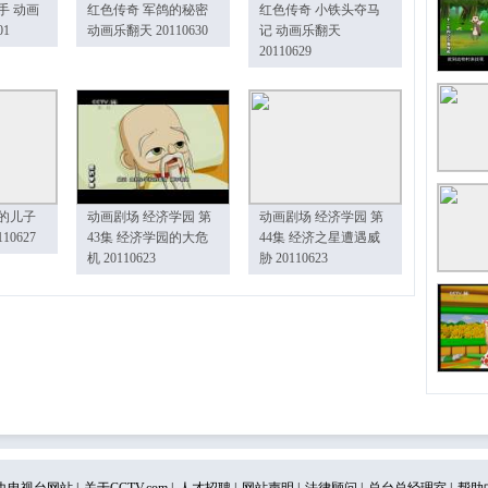
手 动画
红色传奇 军鸽的秘密
红色传奇 小铁头夺马
01
动画乐翻天 20110630
记 动画乐翻天
20110629
的儿子
动画剧场 经济学园 第
动画剧场 经济学园 第
10627
43集 经济学园的大危
44集 经济之星遭遇威
机 20110623
胁 20110623