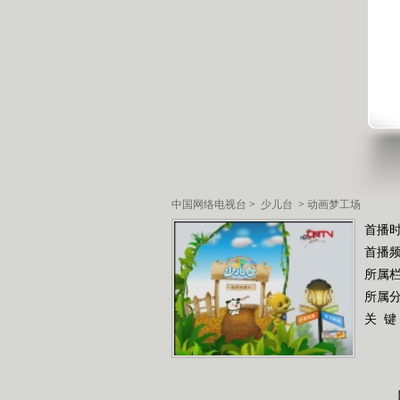
中国网络电视台
>
少儿台
>
动画梦工场
首播
首播
所属
所属
关 键