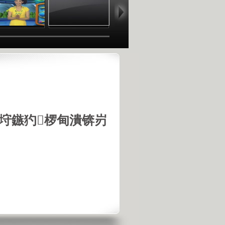
垨鏃犳椤甸潰锛岃