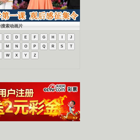
母搜索动画片
C
D
E
F
G
H
I
J
M
N
O
P
Q
R
S
T
W
X
Y
Z