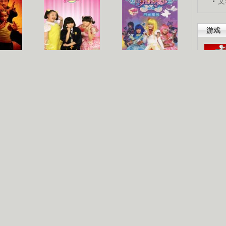
文
游戏
梦
《疯丫头》第二季
巴啦啦小魔仙
吧。
星人
海洋天堂
玩酷青春
现你的