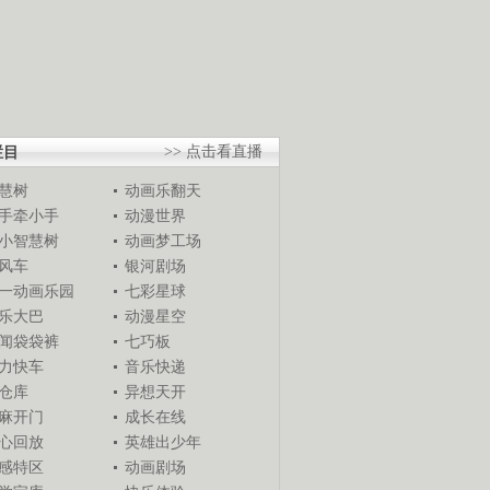
栏目
>> 点击看直播
慧树
动画乐翻天
手牵小手
动漫世界
小智慧树
动画梦工场
风车
银河剧场
一动画乐园
七彩星球
乐大巴
动漫星空
闻袋袋裤
七巧板
力快车
音乐快递
仓库
异想天开
麻开门
成长在线
心回放
英雄出少年
感特区
动画剧场