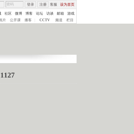
登录
注册
客服
设为首页
城
社区
微博
博客
论坛
访谈
邮箱
游戏
画片
公开课
播客
|
CCTV
频道
栏目
127