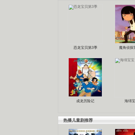
恐龙宝贝第3季
魔角侦探
成龙历险记
海绵
热播儿童剧推荐