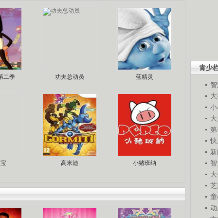
青少
第二季
功夫总动员
蓝精灵
智
大
小
大
第
快
新
智
宝宝
高米迪
小猪班纳
大
芝
童
动