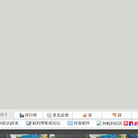
5
排行榜
意见反馈
顶
踩
.
动画梦工场...
动画梦工场...
动画梦工场...
N或QQ好友
贴到博客或论坛
转发邮件
转帖到社区
:50
02:48
02:10
02:38