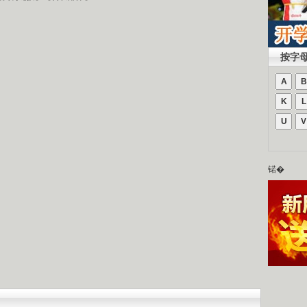
按字
A
B
K
L
U
V
锘�