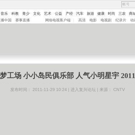
音乐
科教
青少
文化
艺术
公益
产经
汽车
旅游
健康
时尚
三农
商
直播中国
赛事直播
网络电视客户端
|
高清
电影
电视剧
纪录片
动
梦工场 小小岛民俱乐部 人气小明星宇 20111
发布时间：
2011-11-29 10:24 |
进入复兴论坛
| 来源：
CNTV