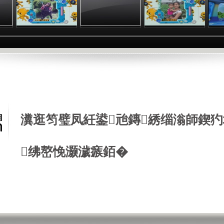
瀵逛笉璧凤紝鍙兘鏄綉缁滃師鍥犳
绋嶅悗灏濊瘯銆�