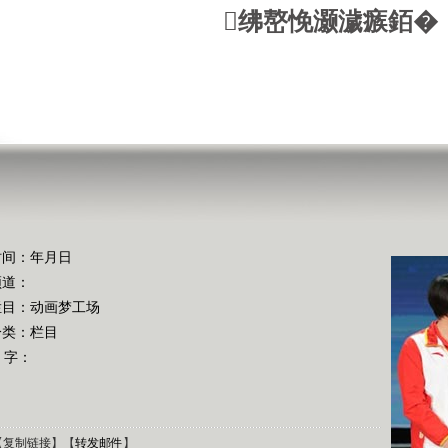
绋嶅悗灏濊瘯銆�
时间：年月日
频道：
栏目：
动画梦工场
分类：栏目
 字：
【
复制链接
】【
转发邮件
】