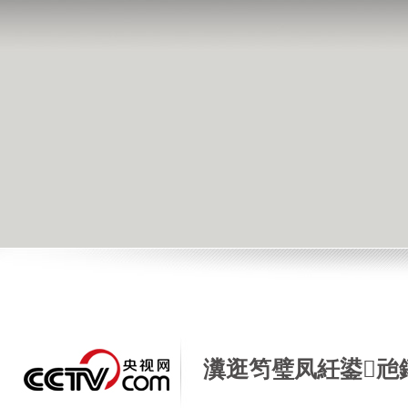
瀵逛笉璧凤紝鍙兘