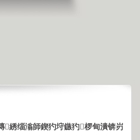
鏄綉缁滃師鍥犳垨鏃犳椤甸潰锛岃