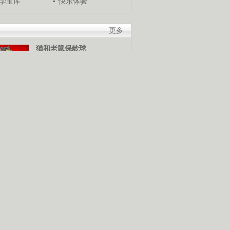
学宝库
快乐体验
更多
猫和老鼠保龄球
游戏介绍：当箭头移动到适
当位置时，使用鼠标发球，
谁是保龄球高手，快来试试
米奇冬季终极挑战
游戏介绍：使用鼠标和键盘
控制米奇，灵活越过障碍
物，赢得终极滑雪挑战赛。
猪猪侠棒棒糖挑战
游戏介绍：使用鼠标控制猪
猪侠发射抓勾抓到棒棒糖，
抓到越多分数越高。快来展
技巧吧！
摧毁鸡窝
游戏介绍：使用鼠标控制，
按照要求将鸡窝摧毁。可是
为什么要把鸡窝弄坏？因为