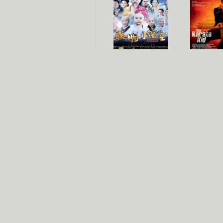
聪明小空空
功夫
长江七号
家有外