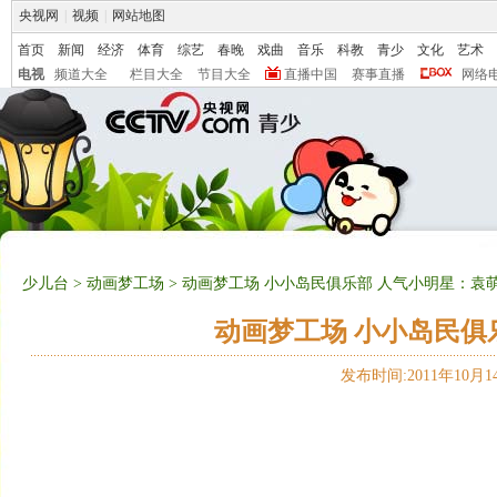
央视网
|
视频
|
网站地图
首页
新闻
经济
体育
综艺
春晚
戏曲
音乐
科教
青少
文化
艺术
电视
频道大全
栏目大全
节目大全
直播中国
赛事直播
网络
少儿台
>
动画梦工场
> 动画梦工场 小小岛民俱乐部 人气小明星：袁萌 20
动画梦工场 小小岛民俱乐部
发布时间:2011年10月14日