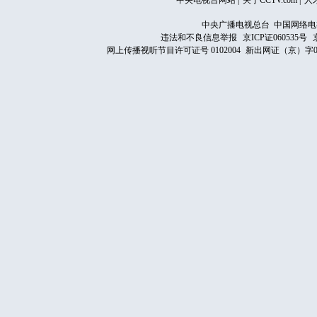
中央电视台网站
|
关于CCTV.com
|
人
中央广播电视总台 中国网络电
违法和不良信息举报
京ICP证060535号
网上传播视听节目许可证号 0102004
新出网证（京）字0