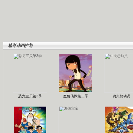
精彩动画推荐
恐龙宝贝第3季
魔角侦探第二季
功夫总动员