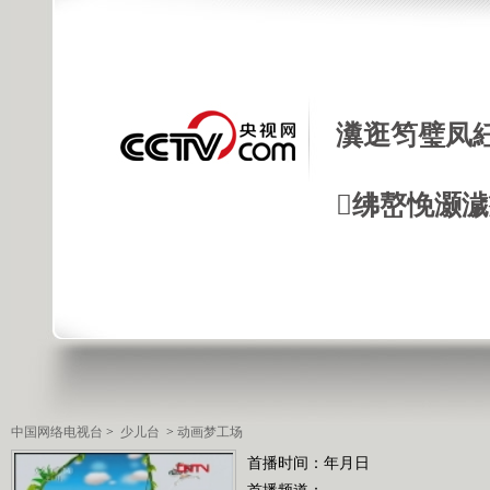
瀵逛笉璧凤
绋嶅悗灏
中国网络电视台
>
少儿台
>
动画梦工场
首播时间：年月日
首播频道：