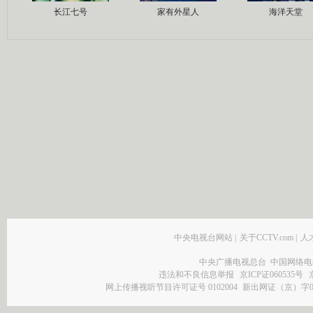
长江七号
家有外星人
海洋天堂
中央电视台网站
|
关于CCTV.com
|
人
中央广播电视总台 中国网络电
违法和不良信息举报
京ICP证060535号
网上传播视听节目许可证号 0102004
新出网证（京）字0