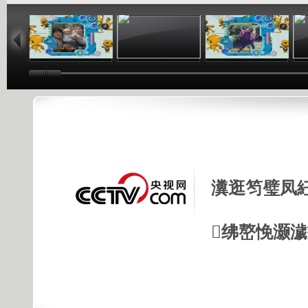
02:44
02:50
02:48
瀵逛笉璧凤
绋嶅悗灏