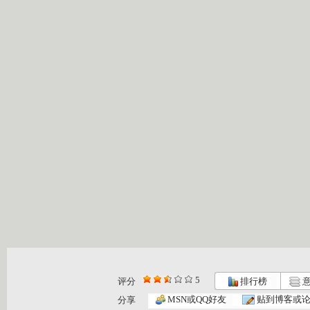
5
评分
排行榜
意
动画梦工场...
动画梦工场...
动画梦工场...
MSN或QQ好友
贴到博客或
分享