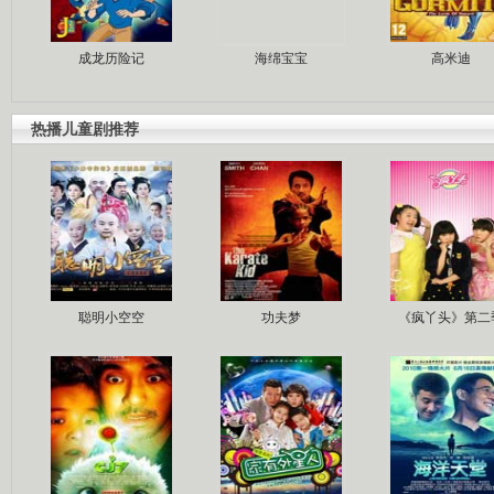
成龙历险记
海绵宝宝
高米迪
热播儿童剧推荐
聪明小空空
功夫梦
《疯丫头》第二