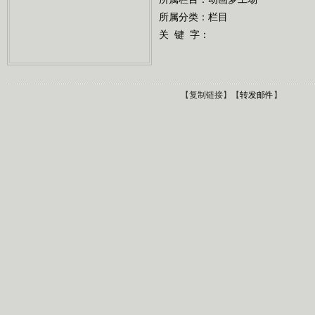
所属分类：栏目
关 键 字：
【
复制链接
】【
转发邮件
】