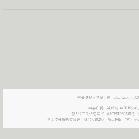
中央电视台网站
|
关于CCTV.com
|
人
中央广播电视总台 中国网络电
违法和不良信息举报
京ICP证060535号
网上传播视听节目许可证号 0102004
新出网证（京）字0