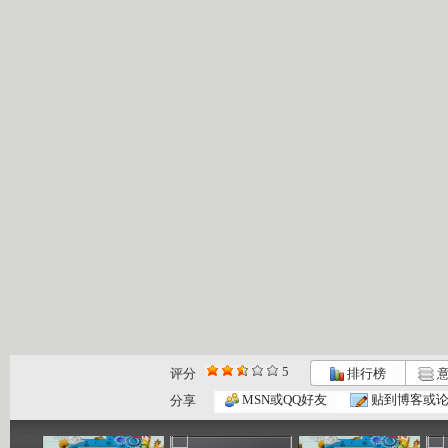
5
评分
排行榜
意
动画梦工场...
动画梦工场...
动画梦工场...
MSN或QQ好友
贴到博客或
分享
02:44
02:50
02:48