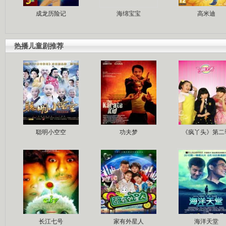
成龙历险记
海绵宝宝
高米迪
热播儿童剧推荐
聪明小空空
功夫梦
《疯丫头》第二
长江七号
家有外星人
海洋天堂