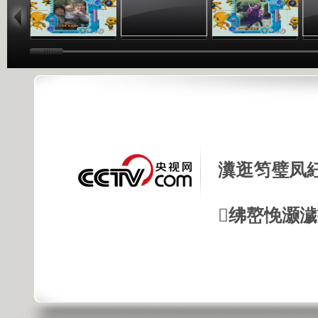
瀵逛笉璧凤
绋嶅悗灏