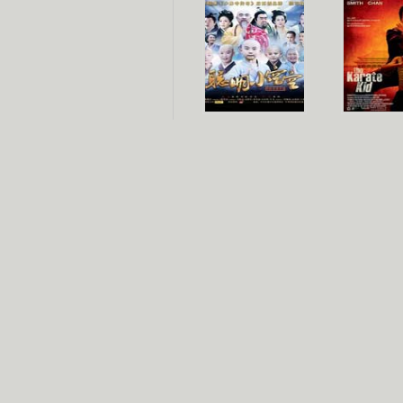
聪明小空空
功夫
长江七号
家有外