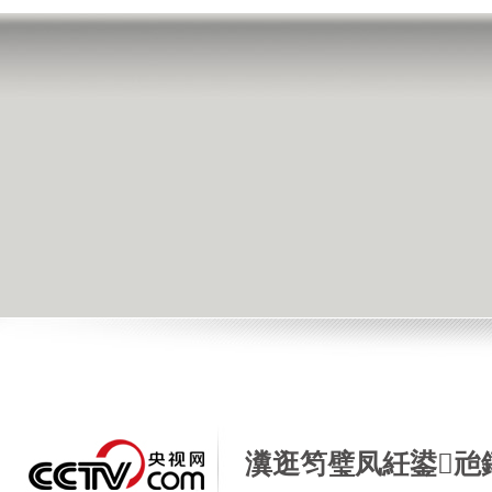
瀵逛笉璧凤紝鍙兘