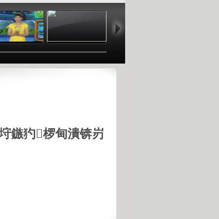
02:46
02:32
03:02
02
垨鏃犳椤甸潰锛岃