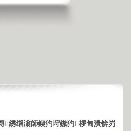
鏄綉缁滃師鍥犳垨鏃犳椤甸潰锛岃