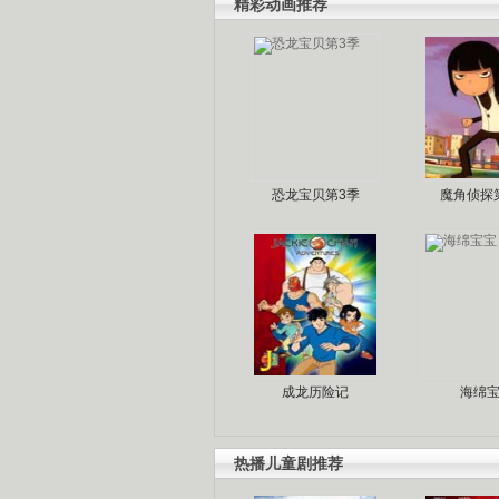
精彩动画推荐
恐龙宝贝第3季
魔角侦探
成龙历险记
海绵
热播儿童剧推荐