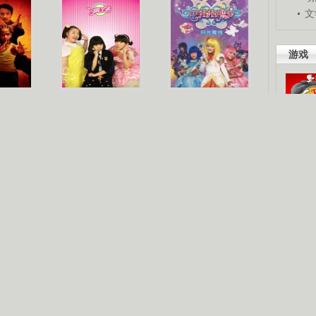
文
游戏
梦
《疯丫头》第二季
巴啦啦小魔仙
吧。
星人
海洋天堂
玩酷青春
现你的