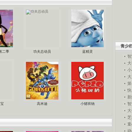
青少
第二季
功夫总动员
蓝精灵
智
大
小
大
第
快
新
智
宝宝
高米迪
小猪班纳
大
芝
童
动