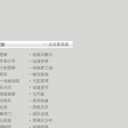
栏目
>> 点击看直播
慧树
动画乐翻天
手牵小手
动漫世界
小智慧树
动画梦工场
风车
银河剧场
一动画乐园
七彩星球
乐大巴
动漫星空
闻袋袋裤
七巧板
力快车
音乐快递
仓库
异想天开
麻开门
成长在线
心回放
英雄出少年
感特区
动画剧场