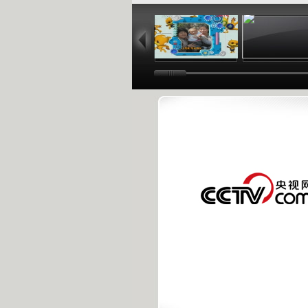
02:44
02