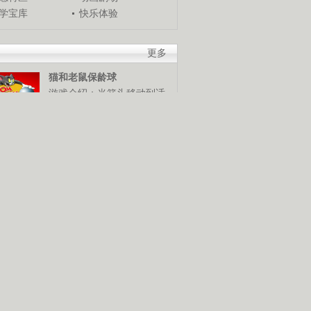
学宝库
快乐体验
更多
猫和老鼠保龄球
游戏介绍：当箭头移动到适
当位置时，使用鼠标发球，
谁是保龄球高手，快来试试
米奇冬季终极挑战
游戏介绍：使用鼠标和键盘
控制米奇，灵活越过障碍
物，赢得终极滑雪挑战赛。
猪猪侠棒棒糖挑战
游戏介绍：使用鼠标控制猪
猪侠发射抓勾抓到棒棒糖，
抓到越多分数越高。快来展
技巧吧！
摧毁鸡窝
游戏介绍：使用鼠标控制，
按照要求将鸡窝摧毁。可是