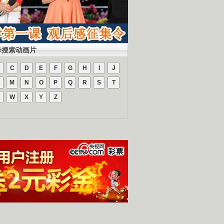
母搜索动画片
C
D
E
F
G
H
I
J
M
N
O
P
Q
R
S
T
W
X
Y
Z