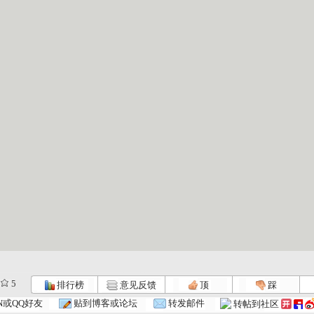
5
排行榜
意见反馈
顶
踩
.
动画梦工场...
动画梦工场...
动画梦工场...
N或QQ好友
贴到博客或论坛
转发邮件
转帖到社区