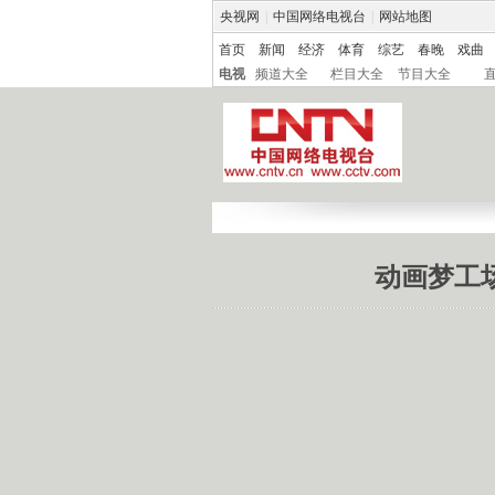
央视网
|
中国网络电视台
|
网站地图
首页
新闻
经济
体育
综艺
春晚
戏曲
电视
频道大全
栏目大全
节目大全
动画梦工场