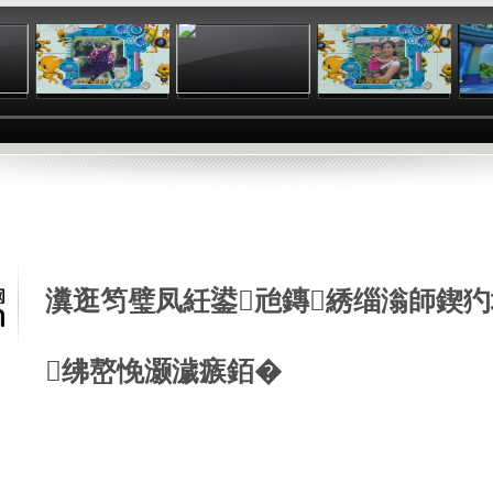
:50
02:48
02:10
02:38
瀵逛笉璧凤紝鍙兘鏄綉缁滃師鍥犳
绋嶅悗灏濊瘯銆�