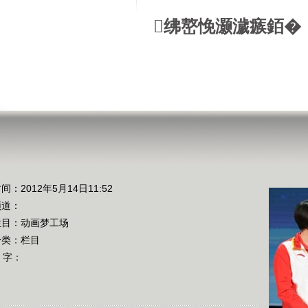
绋嶅悗灏濊瘯銆�
间：2012年5月14日11:52
频道：
栏目：
动画梦工场
分类：栏目
 字：