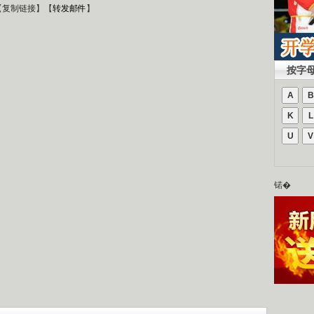
【
复制链接
】【
转发邮件
】
按字
A
B
K
L
U
V
锘�