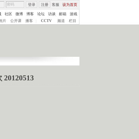
登录
注册
客服
设为首页
城
社区
微博
博客
论坛
访谈
邮箱
游戏
画片
公开课
播客
|
CCTV
频道
栏目
120513