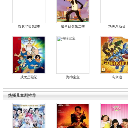
恐龙宝贝第3季
魔角侦探第二季
功夫总动员
成龙历险记
海绵宝宝
高米迪
热播儿童剧推荐