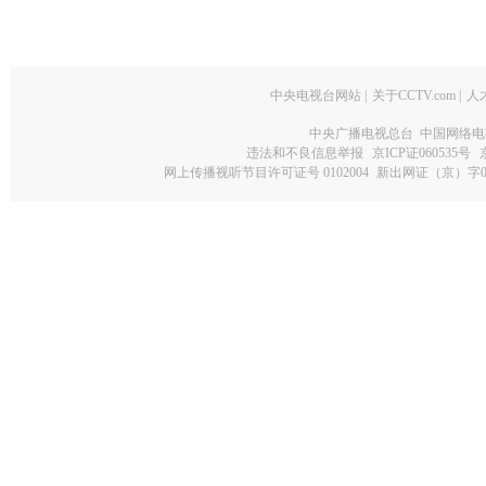
中央电视台网站
|
关于CCTV.com
|
人
中央广播电视总台 中国网络电
违法和不良信息举报
京ICP证060535号
网上传播视听节目许可证号 0102004
新出网证（京）字0