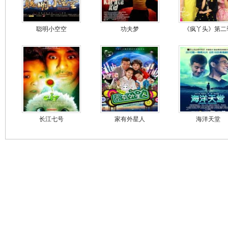
聪明小空空
功夫梦
《疯丫头》第二
长江七号
家有外星人
海洋天堂