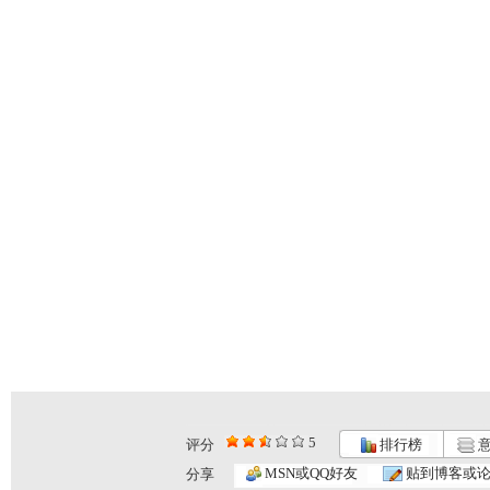
5
评分
排行榜
意
动画梦工场...
动画梦工场...
动画梦工场...
MSN或QQ好友
贴到博客或
分享