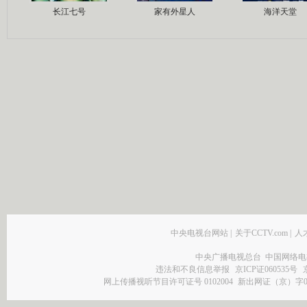
长江七号
家有外星人
海洋天堂
中央电视台网站
|
关于CCTV.com
|
人
中央广播电视总台 中国网络电
违法和不良信息举报
京ICP证060535号
网上传播视听节目许可证号 0102004
新出网证（京）字0