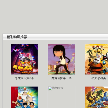
精彩动画推荐
恐龙宝贝第3季
魔角侦探第二季
功夫总动员