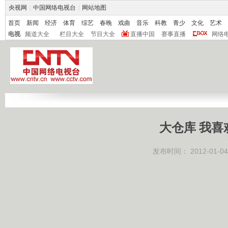
央视网
|
中国网络电视台
|
网站地图
首页
新闻
经济
体育
综艺
春晚
戏曲
音乐
科教
青少
文化
艺术
电视
频道大全
栏目大全
节目大全
直播中国
赛事直播
网络
大仓库 我喜欢 
发布时间：
2012-01-04