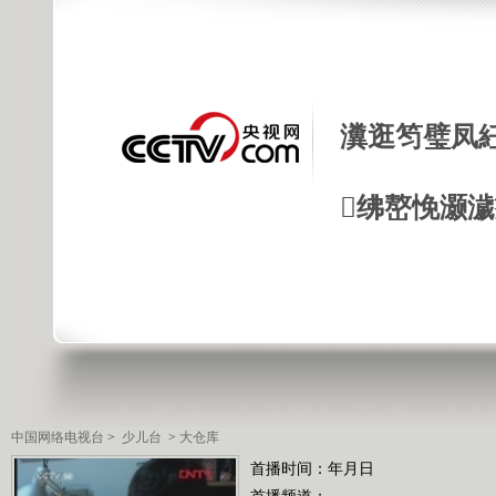
瀵逛笉璧凤
绋嶅悗灏
中国网络电视台
>
少儿台
>
大仓库
首播时间：年月日
首播频道：