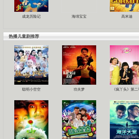
成龙历险记
海绵宝宝
高米迪
热播儿童剧推荐
聪明小空空
功夫梦
《疯丫头》第二