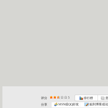
5
评分
排行榜
意
大仓库 漫...
大仓库 酷...
大仓库 我...
MSN或QQ好友
贴到博客或
分享