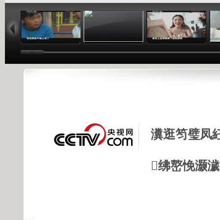
01:34
11:58
14:38
瀵逛笉璧凤
绋嶅悗灏