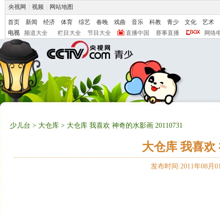
央视网
|
视频
|
网站地图
首页
新闻
经济
体育
综艺
春晚
戏曲
音乐
科教
青少
文化
艺术
电视
频道大全
栏目大全
节目大全
直播中国
赛事直播
网络
少儿台
>
大仓库
> 大仓库 我喜欢 神奇的水影画 20110731
大仓库 我喜欢 神
发布时间:2011年08月01日