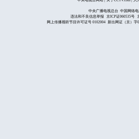
中央电视台网站
|
关于CCTV.com
|
人
中央广播电视总台 中国网络电
违法和不良信息举报
京ICP证060535号
网上传播视听节目许可证号 0102004
新出网证（京）字0