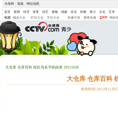
央视网
|
视频
|
网站地图
首页
新闻
经济
体育
综艺
春晚
戏曲
音乐
科教
青少
文化
艺术
电视
频道大全
栏目大全
节目大全
直播中国
赛事直播
网络
大仓库 仓库百科 棕灶鸟名字的由来 20111028
大仓库 仓库百科 棕
发布时间:2011年11月07日