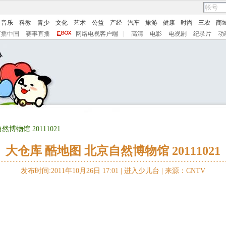
音乐
科教
青少
文化
艺术
公益
产经
汽车
旅游
健康
时尚
三农
商
直播中国
赛事直播
网络电视客户端
|
高清
电影
电视剧
纪录片
动
博物馆 20111021
大仓库 酷地图 北京自然博物馆 20111021
发布时间:2011年10月26日 17:01 |
进入少儿台
|
来源：CNTV