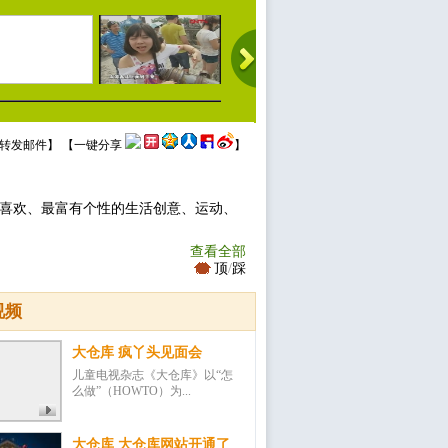
转发邮件
】 【
一键分享
】
最喜欢、最富有个性的生活创意、运动、
查看全部
顶
/
踩
视频
大仓库 疯丫头见面会
儿童电视杂志《大仓库》以“怎
么做”（HOWTO）为...
大仓库 大仓库网站开通了