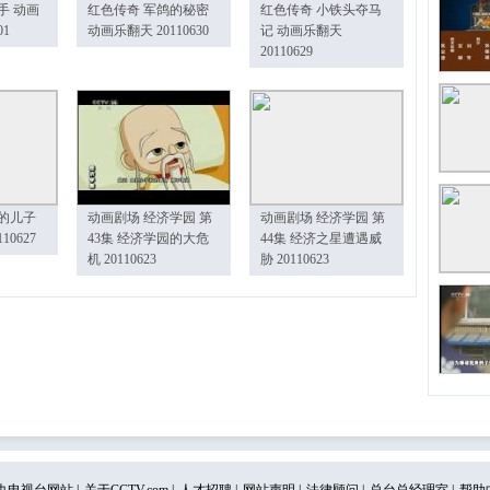
手 动画
红色传奇 军鸽的秘密
红色传奇 小铁头夺马
01
动画乐翻天 20110630
记 动画乐翻天
20110629
的儿子
动画剧场 经济学园 第
动画剧场 经济学园 第
10627
43集 经济学园的大危
44集 经济之星遭遇威
机 20110623
胁 20110623