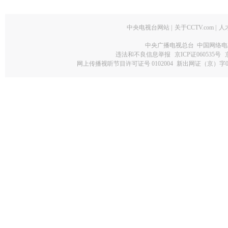
中央电视台网站
|
关于CCTV.com
|
人
中央广播电视总台 中国网络电
违法和不良信息举报
京ICP证060535号
网上传播视听节目许可证号 0102004
新出网证（京）字0