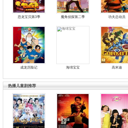
恐龙宝贝第3季
魔角侦探第二季
功夫总动员
成龙历险记
海绵宝宝
高米迪
热播儿童剧推荐