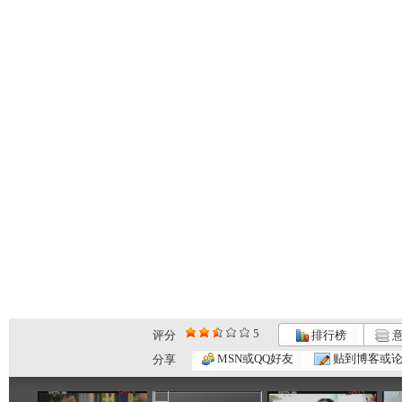
5
评分
排行榜
意
大仓库 漫...
大仓库 酷...
大仓库 我...
MSN或QQ好友
贴到博客或
分享
01:34
11:58
14:38