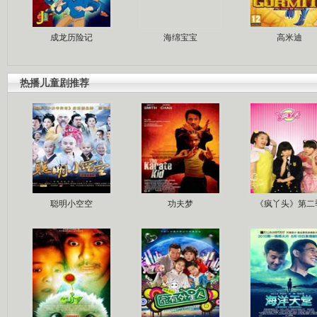
成龙历险记
海绵宝宝
高米迪
热播儿童剧推荐
聪明小空空
功夫梦
《疯丫头》第二