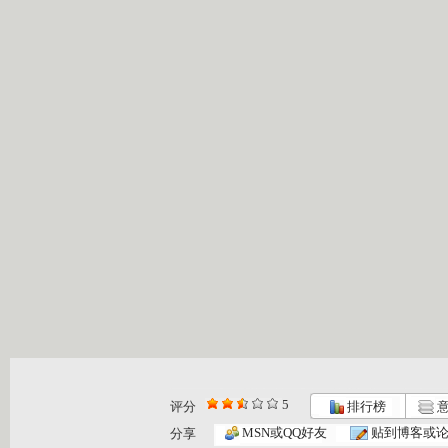
5
评分
排行榜
意
大仓库 漫...
大仓库 酷...
大仓库 我...
MSN或QQ好友
贴到博客或
分享