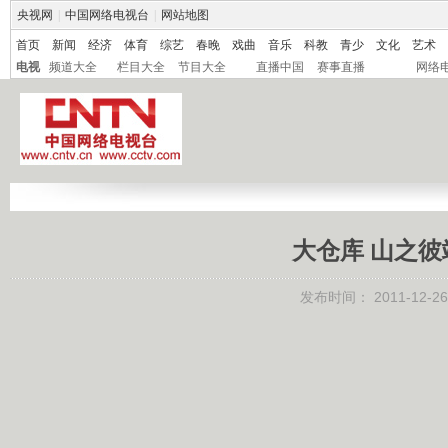
央视网
|
中国网络电视台
|
网站地图
首页
新闻
经济
体育
综艺
春晚
戏曲
音乐
科教
青少
文化
艺术
电视
频道大全
栏目大全
节目大全
直播中国
赛事直播
网络
大仓库 山之彼端 
发布时间：
2011-12-26