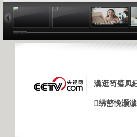
01:34
11:58
14:38
瀵逛笉璧凤
绋嶅悗灏