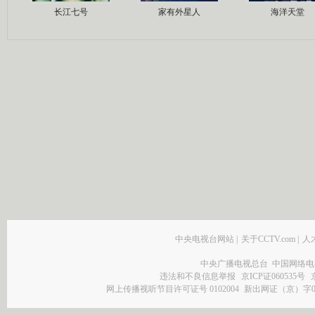
长江七号
家有外星人
海洋天堂
中央电视台网站
|
关于CCTV.com
|
人
中央广播电视总台 中国网络电
违法和不良信息举报
京ICP证060535号
网上传播视听节目许可证号 0102004
新出网证（京）字0