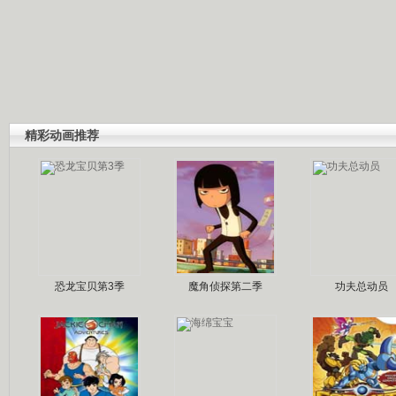
精彩动画推荐
恐龙宝贝第3季
魔角侦探第二季
功夫总动员