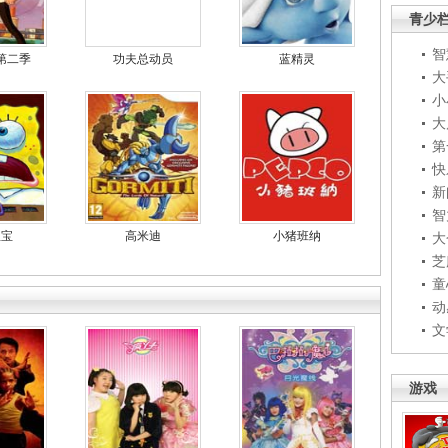
青少
智
第二季
功夫总动员
蓝精灵
大
小
大
第
快
新
智
宝宝
高米迪
小猪班纳
大
芝
童
动
文
游戏