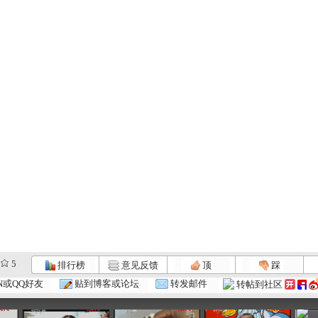
5
排行榜
意见反馈
顶
踩
大仓库 我...
大仓库 仓...
大仓库 库...
N或QQ好友
贴到博客或论坛
转发邮件
转帖到社区
:58
14:38
11:34
02:52