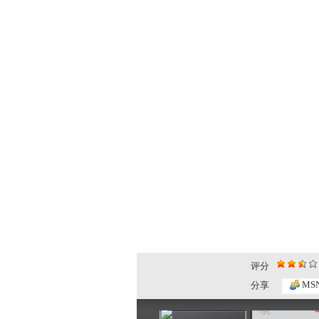
评分
大仓库 漫...
大仓库 酷...
MS
分享
01:34
11