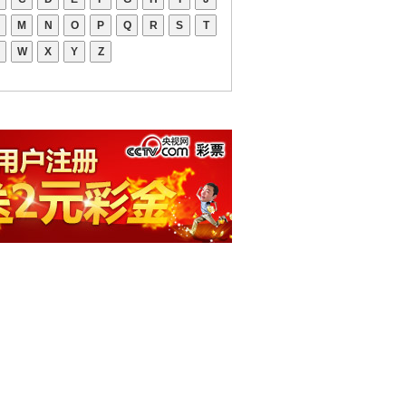
M
N
O
P
Q
R
S
T
W
X
Y
Z