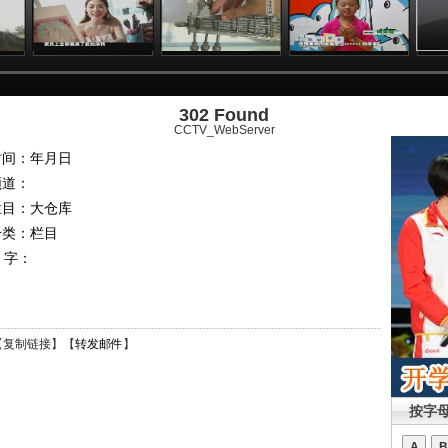
302 Found
CCTV_WebServer
时间：年月日
频道：
栏目：
大仓库
分类：栏目
 字：
【
复制链接
】【
转发邮件
】
按字
A
B