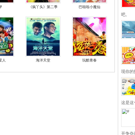
梦
《疯丫头》第二季
巴啦啦小魔仙
吧。
星人
海洋天堂
玩酷青春
现你的
这是这
开争夺