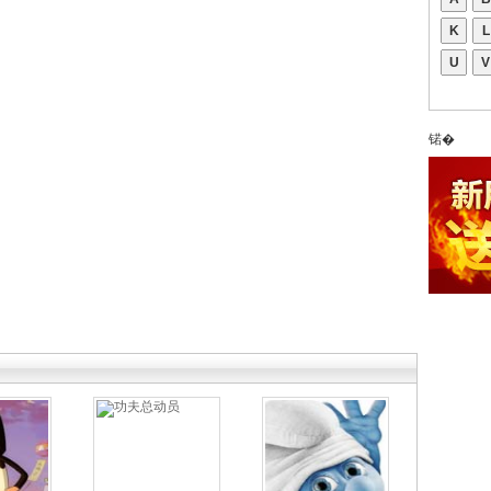
K
L
U
V
锘�