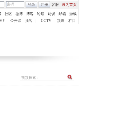
登录
注册
客服
设为首页
城
社区
微博
博客
论坛
访谈
邮箱
游戏
画片
公开课
播客
|
CCTV
频道
栏目