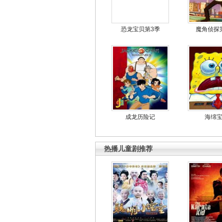
恐龙宝贝第3季
魔角侦探
成龙历险记
海绵
热播儿童剧推荐