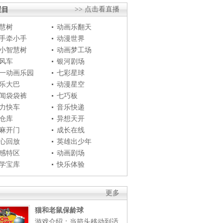
栏目
>> 点击看直播
慧树
动画乐翻天
手牵小手
动漫世界
小智慧树
动画梦工场
风车
银河剧场
一动画乐园
七彩星球
乐大巴
动漫星空
闻袋袋裤
七巧板
力快车
音乐快递
仓库
异想天开
麻开门
成长在线
心回放
英雄出少年
感特区
动画剧场
学宝库
快乐体验
更多
猫和老鼠保龄球
游戏介绍：当箭头移动到适