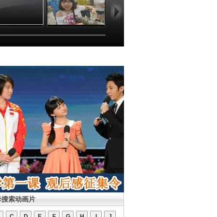
母搜索动画片
C
D
E
F
G
H
I
J