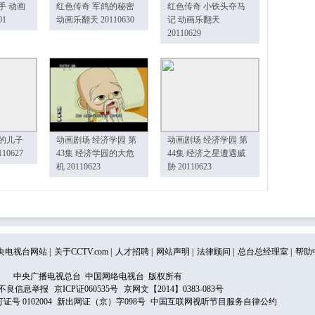
手 动画
红色传奇 军鸽的秘密
红色传奇 小铁头夺马
01
动画乐翻天 20110630
记 动画乐翻天
20110629
的儿子
动画剧场 经济学园 第
动画剧场 经济学园 第
10627
43集 经济学园的大危
44集 经济之星遭遇威
机 20110623
胁 20110623
央电视台网站
|
关于CCTV.com
|
人才招聘
|
网站声明
|
法律顾问
|
总台总经理室
|
帮助
中央广播电视总台 中国网络电视台 版权所有
不良信息举报
京ICP证060535号
京网文【2014】0383-083号
 0102004
新出网证（京）字098号
中国互联网视听节目服务自律公约