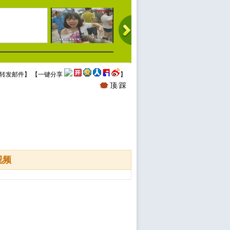
转发邮件
】 【
一键分享
】
顶
/
踩
视频