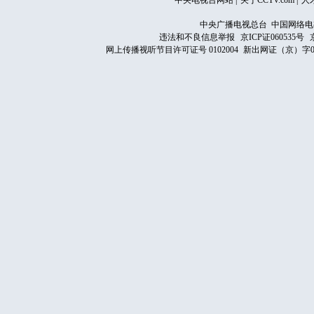
中央电视台网站
|
关于CCTV.com
|
人
中央广播电视总台 中国网络电
违法和不良信息举报
京ICP证060535号
网上传播视听节目许可证号 0102004
新出网证（京）字0