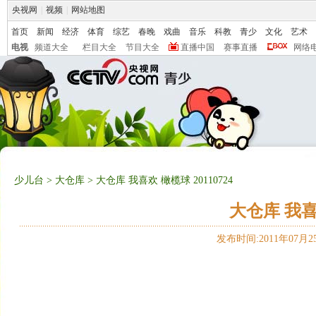
央视网
|
视频
|
网站地图
首页
新闻
经济
体育
综艺
春晚
戏曲
音乐
科教
青少
文化
艺术
电视
频道大全
栏目大全
节目大全
直播中国
赛事直播
网络
少儿台
>
大仓库
> 大仓库 我喜欢 橄榄球 20110724
大仓库 我喜欢
发布时间:2011年07月25日