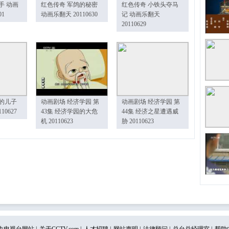
手 动画
红色传奇 军鸽的秘密
红色传奇 小铁头夺马
01
动画乐翻天 20110630
记 动画乐翻天
20110629
的儿子
动画剧场 经济学园 第
动画剧场 经济学园 第
10627
43集 经济学园的大危
44集 经济之星遭遇威
机 20110623
胁 20110623