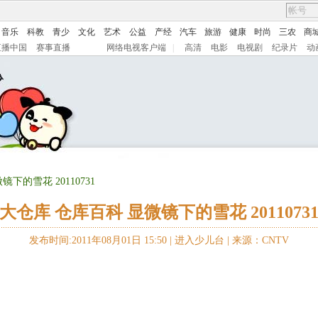
音乐
科教
青少
文化
艺术
公益
产经
汽车
旅游
健康
时尚
三农
商
直播中国
赛事直播
网络电视客户端
|
高清
电影
电视剧
纪录片
动
下的雪花 20110731
大仓库 仓库百科 显微镜下的雪花 2011073
发布时间:2011年08月01日 15:50 |
进入少儿台
|
来源：CNTV