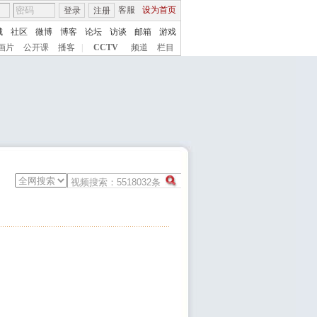
客服
设为首页
登录
注册
城
社区
微博
博客
论坛
访谈
邮箱
游戏
画片
公开课
播客
|
CCTV
频道
栏目
1