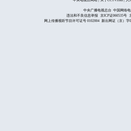
中央电视台网站
|
关于CCTV.com
|
人
中央广播电视总台 中国网络电
违法和不良信息举报
京ICP证060535号
网上传播视听节目许可证号 0102004
新出网证（京）字0