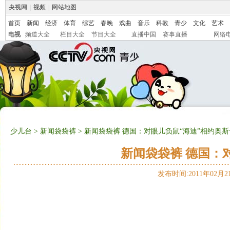
央视网
|
视频
|
网站地图
首页
新闻
经济
体育
综艺
春晚
戏曲
音乐
科教
青少
文化
艺术
电视
频道大全
栏目大全
节目大全
直播中国
赛事直播
网络
少儿台
>
新闻袋袋裤
> 新闻袋袋裤 德国：对眼儿负鼠“海迪”相约奥斯
新闻袋袋裤 德国：
发布时间:2011年02月21日