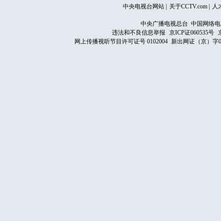
中央电视台网站
|
关于CCTV.com
|
人
中央广播电视总台 中国网络电
违法和不良信息举报
京ICP证060535号
网上传播视听节目许可证号 0102004
新出网证（京）字0