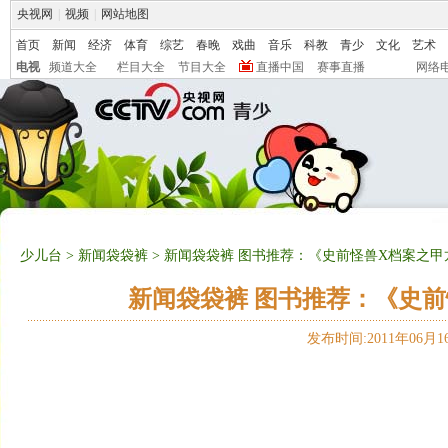
央视网
|
视频
|
网站地图
首页
新闻
经济
体育
综艺
春晚
戏曲
音乐
科教
青少
文化
艺术
电视
频道大全
栏目大全
节目大全
直播中国
赛事直播
网络
少儿台
>
新闻袋袋裤
> 新闻袋袋裤 图书推荐：《史前怪兽X档案之甲龙铠
新闻袋袋裤 图书推荐：《史前怪
发布时间:2011年06月16日