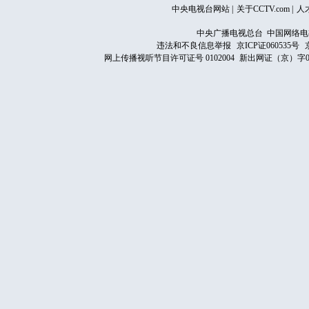
中央电视台网站
|
关于CCTV.com
|
人
中央广播电视总台 中国网络电
违法和不良信息举报
京ICP证060535号
网上传播视听节目许可证号 0102004
新出网证（京）字0