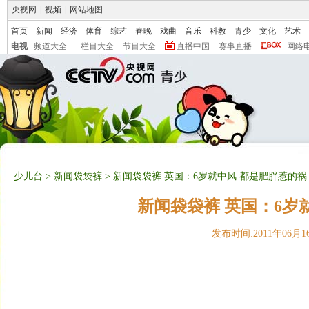
央视网
|
视频
|
网站地图
首页
新闻
经济
体育
综艺
春晚
戏曲
音乐
科教
青少
文化
艺术
电视
频道大全
栏目大全
节目大全
直播中国
赛事直播
网络
少儿台
>
新闻袋袋裤
> 新闻袋袋裤 英国：6岁就中风 都是肥胖惹的祸 20
新闻袋袋裤 英国：6岁就中
发布时间:2011年06月16日