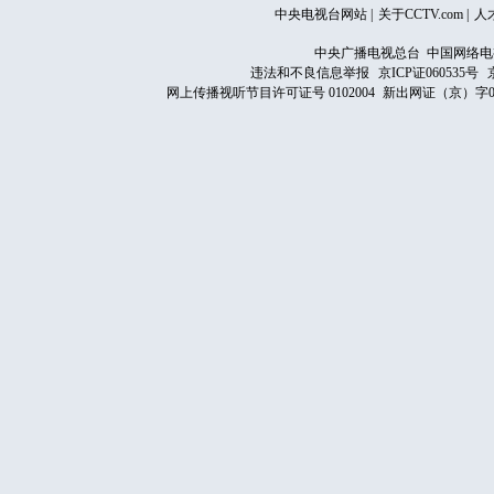
中央电视台网站
|
关于CCTV.com
|
人
中央广播电视总台 中国网络电
违法和不良信息举报
京ICP证060535号
网上传播视听节目许可证号 0102004
新出网证（京）字0